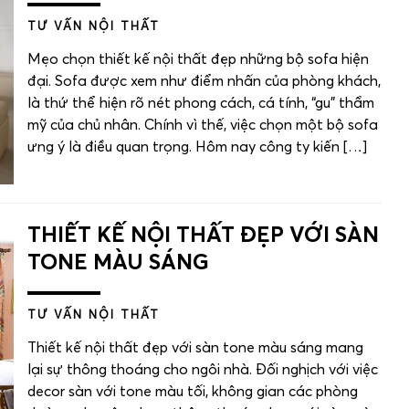
TƯ VẤN NỘI THẤT
Mẹo chọn thiết kế nội thất đẹp những bộ sofa hiện
đại. Sofa được xem như điểm nhấn của phòng khách,
là thứ thể hiện rõ nét phong cách, cá tính, “gu” thẩm
mỹ của chủ nhân. Chính vì thế, việc chọn một bộ sofa
ưng ý là điều quan trọng. Hôm nay công ty kiến […]
THIẾT KẾ NỘI THẤT ĐẸP VỚI SÀN
TONE MÀU SÁNG
TƯ VẤN NỘI THẤT
Thiết kế nội thất đẹp với sàn tone màu sáng mang
lại sự thông thoáng cho ngôi nhà. Đối nghịch với việc
decor sàn với tone màu tối, không gian các phòng