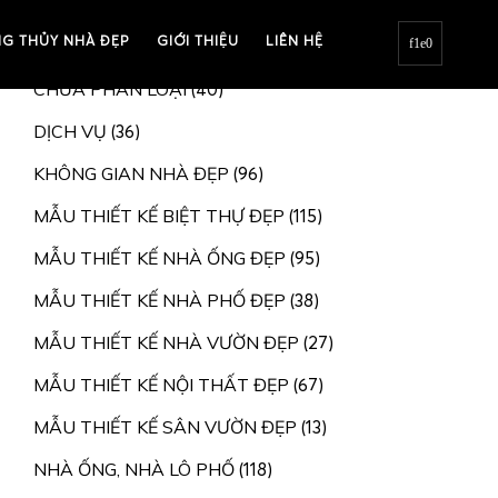
G THỦY NHÀ ĐẸP
BIỆT THỰ, NHÀ VƯỜN
GIỚI THIỆU
LIÊN HỆ
(207)
CHƯA PHÂN LOẠI
(40)
DỊCH VỤ
(36)
KHÔNG GIAN NHÀ ĐẸP
(96)
MẪU THIẾT KẾ BIỆT THỰ ĐẸP
(115)
MẪU THIẾT KẾ NHÀ ỐNG ĐẸP
(95)
MẪU THIẾT KẾ NHÀ PHỐ ĐẸP
(38)
MẪU THIẾT KẾ NHÀ VƯỜN ĐẸP
(27)
MẪU THIẾT KẾ NỘI THẤT ĐẸP
(67)
MẪU THIẾT KẾ SÂN VƯỜN ĐẸP
(13)
NHÀ ỐNG, NHÀ LÔ PHỐ
(118)