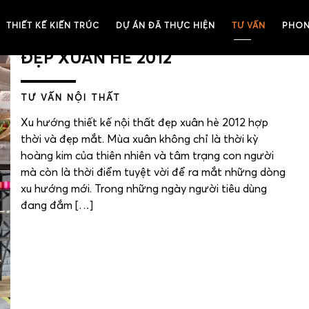
THIẾT KẾ KIẾN TRÚC
DỰ ÁN ĐÃ THỰC HIỆN
TƯ VẤN
PHON
XU HƯỚNG THIẾT KẾ NỘI THẤT
ĐẸP XUÂN HÈ 2012
TƯ VẤN NỘI THẤT
Xu hướng thiết kế nội thất đẹp xuân hè 2012 hợp
thời và đẹp mắt. Mùa xuân không chỉ là thời kỳ
hoàng kim của thiên nhiên và tâm trạng con người
mà còn là thời điểm tuyệt vời để ra mắt những dòng
xu hướng mới. Trong những ngày người tiêu dùng
đang đắm […]