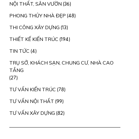
NỘI THẤT, SÂN VƯỜN
(36)
PHONG THỦY NHÀ ĐẸP
(48)
THI CÔNG XÂY DỰNG
(13)
THIẾT KẾ KIẾN TRÚC
(194)
TIN TỨC
(4)
TRỤ SỞ, KHÁCH SẠN, CHUNG CƯ, NHÀ CAO
TẦNG
(27)
TƯ VẤN KIẾN TRÚC
(78)
TƯ VẤN NỘI THẤT
(99)
TƯ VẤN XÂY DỰNG
(82)