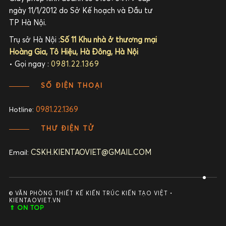
ngày 11/1/2012 do Sở Kế hoạch và Đầu tư
TP Hà Nội.
Trụ sở Hà Nội :
Số 11 Khu nhà ở thương mại
Hoàng Gia, Tô Hiệu, Hà Đông, Hà Nội
• Gọi ngay :
0981.22.1369
SỐ ĐIỆN THOẠI
0981.22.1369
Hotline:
THƯ ĐIỆN TỬ
CSKH.KIENTAOVIET@GMAIL.COM
Email:
© VĂN PHÒNG THIẾT KẾ KIẾN TRÚC KIẾN TẠO VIỆT •
KIENTAOVIET.VN
⇑ ON TOP