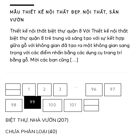
MẪU THIẾT KẾ NỘI THẤT ĐẸP
,
NỘI THẤT, SÂN
VƯỜN
Thiết kế nội thất biệt thự quận 8 Với Thiết kế nội thất
biệt thự quận 8 trẻ trung và sáng tạo với sự kết hợp
giữa gỗ với không gian đã tạo ra một không gian sang
trọng với các điểm nhấn bằng các dụng cụ trang trí
bằng gỗ. Mời các bạn cũng […]
…
1
2
3
96
97
99
98
100
101
BIỆT THỰ, NHÀ VƯỜN
(207)
CHƯA PHÂN LOẠI
(40)