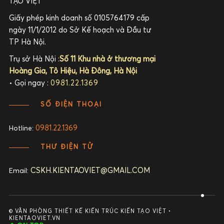
TẠO VIỆT
Giấy phép kinh doanh số 0105764179 cấp
ngày 11/1/2012 do Sở Kế hoạch và Đầu tư
TP Hà Nội.
Trụ sở Hà Nội :
Số 11 Khu nhà ở thương mại
Hoàng Gia, Tô Hiệu, Hà Đông, Hà Nội
• Gọi ngay :
0981.22.1369
SỐ ĐIỆN THOẠI
0981.22.1369
Hotline:
THƯ ĐIỆN TỬ
CSKH.KIENTAOVIET@GMAIL.COM
Email:
© VĂN PHÒNG THIẾT KẾ KIẾN TRÚC KIẾN TẠO VIỆT •
KIENTAOVIET.VN