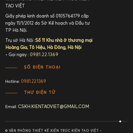
TẠO VIỆT
Giấy phép kinh doanh số 0105764179 cấp
ngày 11/1/2012 do Sở Kế hoạch và Đầu tư
TP Hà Nội.
Trụ sở Hà Nội :
Số 11 Khu nhà ở thương mại
Hoàng Gia, Tô Hiệu, Hà Đông, Hà Nội
• Gọi ngay :
0981.22.1369
SỐ ĐIỆN THOẠI
0981.22.1369
Hotline:
THƯ ĐIỆN TỬ
CSKH.KIENTAOVIET@GMAIL.COM
Email:
© VĂN PHÒNG THIẾT KẾ KIẾN TRÚC KIẾN TẠO VIỆT •