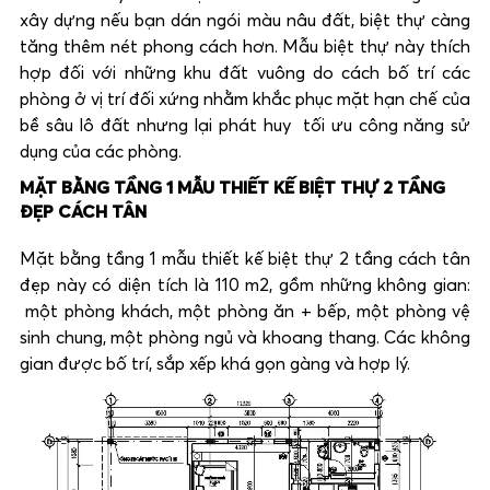
xây dựng nếu bạn dán ngói màu nâu đất, biệt thự càng
tăng thêm nét phong cách hơn. Mẫu biệt thự này thích
hợp đối với những khu đất vuông do cách bố trí các
phòng ở vị trí đối xứng nhằm khắc phục mặt hạn chế của
bề sâu lô đất nhưng lại phát huy tối ưu công năng sử
dụng của các phòng.
MẶT BẰNG TẦNG 1 MẪU THIẾT KẾ BIỆT THỰ 2 TẦNG
ĐẸP CÁCH TÂN
Mặt bằng tầng 1 mẫu thiết kế biệt thự 2 tầng cách tân
đẹp này có diện tích là 110 m2, gồm những không gian:
một phòng khách, một phòng ăn + bếp, một phòng vệ
sinh chung, một phòng ngủ và khoang thang. Các không
gian được bố trí, sắp xếp khá gọn gàng và hợp lý.