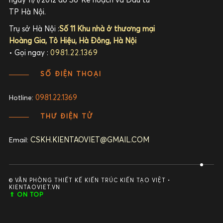
ngày 11/1/2012 do Sở Kế hoạch và Đầu tư
TP Hà Nội.
Trụ sở Hà Nội :
Số 11 Khu nhà ở thương mại
Hoàng Gia, Tô Hiệu, Hà Đông, Hà Nội
• Gọi ngay :
0981.22.1369
SỐ ĐIỆN THOẠI
0981.22.1369
Hotline:
THƯ ĐIỆN TỬ
CSKH.KIENTAOVIET@GMAIL.COM
Email:
© VĂN PHÒNG THIẾT KẾ KIẾN TRÚC KIẾN TẠO VIỆT •
KIENTAOVIET.VN
⇑ ON TOP