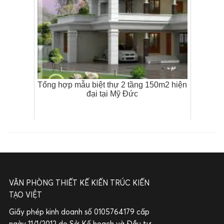
Tổng hợp mẫu biệt thự 2 tầng 150m2 hiện
đại tại Mỹ Đức
VĂN PHÒNG THIẾT KẾ KIẾN TRÚC KIẾN
TẠO VIỆT
Giấy phép kinh doanh số 0105764179 cấp