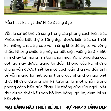
Mẫu thiết kế biệt thự Pháp 3 tầng đẹp
Vẫn là sự bề thế và sang trọng của phong cách kiến trúc
Pháp, mẫu biệt thự 3 tầng đẹp, được kiến trúc sư thiết
kế những chiếc trụ cao với những khối đế trụ to và vững
chắc. Những chiếc trụ này có tiết diện vuông 550 x 550
mm chạy từ móng lên tận chân mái. Và ở phía đầu các
cột trụ này được trang trí đấu không cầu kỳ, nhưng
chúng vẫn được thiết kế một cách cẩn thận và đầy tinh
tế vẫn mang lại nét sang trọng quý phái cho ngôi biệt
thự. Những đường chỉ kẻ tường, là một phần trong
phong cách kiến trúc Pháp. Hệ thống cửa của ngôi biệt
thự được thiết kế toàn bộ làm bằng gỗ lim, đem lại sự
bền chắc.
MẶT BẰNG MẪU THIẾT KẾ BIỆT THỰ PHÁP 3 TẦNG ĐẸP