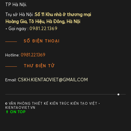
TP Hà Nội.
Trụ sở Hà Nội :
Số 11 Khu nhà ở thương mại
Hoàng Gia, Tô Hiệu, Hà Đông, Hà Nội
• Gọi ngay :
0981.22.1369
SỐ ĐIỆN THOẠI
0981.22.1369
Hotline:
THƯ ĐIỆN TỬ
CSKH.KIENTAOVIET@GMAIL.COM
Email:
© VĂN PHÒNG THIẾT KẾ KIẾN TRÚC KIẾN TẠO VIỆT •
KIENTAOVIET.VN
⇑ ON TOP