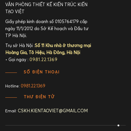
VĂN PHÒNG THIẾT KẾ KIẾN TRÚC KIẾN
TẠO VIỆT
Giấy phép kinh doanh số 0105764179 cấp
ngày 11/1/2012 do Sở Kế hoạch và Đầu tư
TP Hà Nội.
Trụ sở Hà Nội :
Số 11 Khu nhà ở thương mại
Hoàng Gia, Tô Hiệu, Hà Đông, Hà Nội
• Gọi ngay :
0981.22.1369
SỐ ĐIỆN THOẠI
0981.22.1369
Hotline:
THƯ ĐIỆN TỬ
CSKH.KIENTAOVIET@GMAIL.COM
Email: