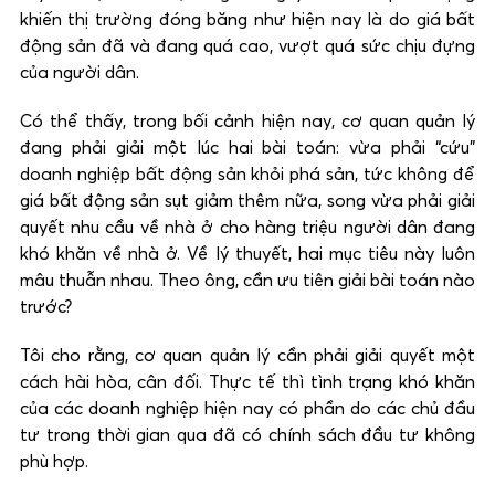
khiến thị trường đóng băng như hiện nay là do giá bất
động sản đã và đang quá cao, vượt quá sức chịu đựng
của người dân.
Có thể thấy, trong bối cảnh hiện nay, cơ quan quản lý
đang phải giải một lúc hai bài toán: vừa phải “cứu”
doanh nghiệp bất động sản khỏi phá sản, tức không để
giá bất động sản sụt giảm thêm nữa, song vừa phải giải
quyết nhu cầu về nhà ở cho hàng triệu người dân đang
khó khăn về nhà ở. Về lý thuyết, hai mục tiêu này luôn
mâu thuẫn nhau. Theo ông, cần ưu tiên giải bài toán nào
trước?
Tôi cho rằng, cơ quan quản lý cần phải giải quyết một
cách hài hòa, cân đối. Thực tế thì tình trạng khó khăn
của các doanh nghiệp hiện nay có phần do các chủ đầu
tư trong thời gian qua đã có chính sách đầu tư không
phù hợp.