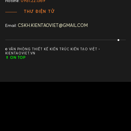
0981.22.1369
Hotline:
THƯ ĐIỆN TỬ
CSKH.KIENTAOVIET@GMAIL.COM
Email:
© VĂN PHÒNG THIẾT KẾ KIẾN TRÚC KIẾN TẠO VIỆT •
KIENTAOVIET.VN
⇑ ON TOP