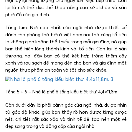
mọi lấy lại năng lượng cho ngày làm việc tiếp theo. Còn
lại là nơi thể dục thể thao nâng cao sức khỏe và sân
phơi đồ của gia đình.
Tầng tum: Nơi cao nhất của ngôi nhà được thiết kế
dành cho phòng thờ bởi ở việt nam nơi thờ cúng tổ tiên
là không gian không thể thiếu trong mỗi gia đình, nó giúp
bạn thể hiện lòng thành kính với tổ tiên. Còn lại là sân
thượng, nơi đây bạn có thể kết hợp trồng thêm cây
xanh và rau sạch để mang đến cho bạn và gia đình một
nguồn thực phẩm an toàn và tốt cho sức khỏe.
Tầng 5 + 6 – Nhà lô phố 6 tầng kiểu biệt thự 4,4×11,8m
Còn dưới đây là phối cảnh góc của ngôi nhà, được nhìn
từ góc độ khác, giúp bạn thấy rõ hơn được từng được
nét, chi tiết rất sắc xảo và tinh tế để tạo nên một vẻ
đẹp sang trọng và đẳng cấp của ngôi nhà.