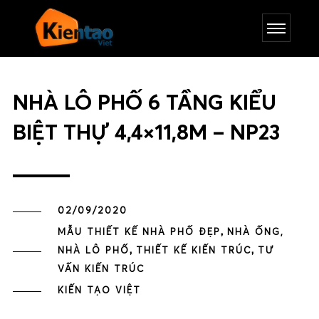
NHÀ LÔ PHỐ 6 TẦNG KIỂU
BIỆT THỰ 4,4×11,8M – NP23
02/09/2020
,
MẪU THIẾT KẾ NHÀ PHỐ ĐẸP
NHÀ ỐNG,
,
,
NHÀ LÔ PHỐ
THIẾT KẾ KIẾN TRÚC
TƯ
VẤN KIẾN TRÚC
KIẾN TẠO VIỆT