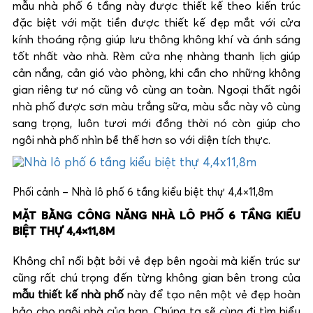
mẫu nhà phố 6 tầng này được thiết kế theo kiến trúc
đặc biệt với mặt tiền được thiết kế đẹp mắt với cửa
kính thoáng rộng giúp lưu thông không khí và ánh sáng
tốt nhất vào nhà. Rèm cửa nhẹ nhàng thanh lịch giúp
cản nắng, cản gió vào phòng, khi cần cho những không
gian riêng tư nó cũng vô cùng an toàn. Ngoại thất ngôi
nhà phố được sơn màu trắng sữa, màu sắc này vô cùng
sang trọng, luôn tươi mới đồng thời nó còn giúp cho
ngôi nhà phố nhìn bề thế hơn so với diện tích thực.
Phối cảnh – Nhà lô phố 6 tầng kiểu biệt thự 4,4×11,8m
MẶT BẰNG CÔNG NĂNG NHÀ LÔ PHỐ 6 TẦNG KIỂU
BIỆT THỰ 4,4×11,8M
Không chỉ nổi bật bởi vẻ đẹp bên ngoài mà kiến trúc sư
cũng rất chú trọng đến từng không gian bên trong của
mẫu thiết kế nhà phố
này để tạo nên một vẻ đẹp hoàn
hảo cho ngôi nhà của bạn. Chúng ta sẽ cùng đi tìm hiểu