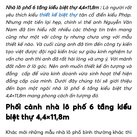
Nhà lô phố 6 tầng kiểu biệt thự 4,4×11,8m :
Là người rất
yêu thích kiểu
thiết kế biệt thự
tân cổ điển kiểu Pháp.
Nhưng mặt tiền lại hẹp, chính vì thế anh Nguyễn Văn
Nam đã tìm hiểu rất nhiều các thông tin trên mang
cũng như một vãi công ty nhưng chưa ưng với mẫu
thiết kế nào. Và cuối cùng anh đã tìm đến công ty kiến
tạo việt được đội ngũ kiến trúc sư giàu kinh nghiệm tư
vấn cho anh thì anh đã rất hài lòng và ưng ý. Với mảnh
đất nằm ở lô góc. Nên anh muốn thiết kế ấn tượng và
đẳng cấp để vừa kinh doanh vừa sinh hoạt thể hiện
đẳng cấp của mình. Dưới đây chúng tôi sẽ giới thiệu
đến bạn một ngôi nhà lô phố 6 tầng kiểu biệt thự
4,4×11,8m mang phong cách ấn tượng đó
.
Phối cảnh nhà lô phố 6 tầng kiểu
biệt thự 4,4×11,8m
Khác mới những mẫu nhà lô phố bình thường khác thì