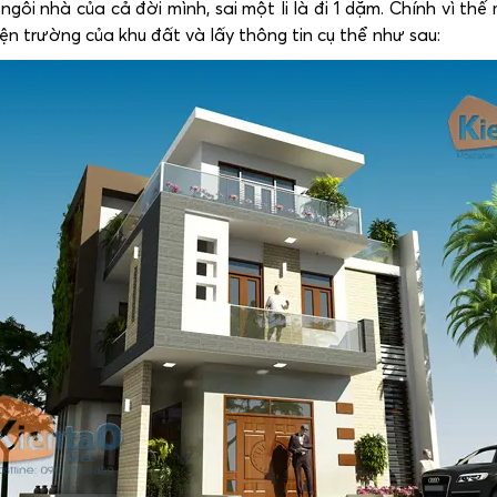
ngôi nhà của cả đời mình, sai một li là đi 1 dặm. Chính vì thế
ện trường của khu đất và lấy thông tin cụ thể như sau: