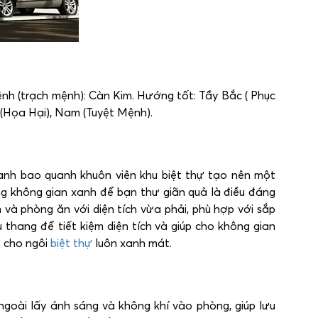
mệnh (trạch mệnh): Càn Kim. Hướng tốt: Tầy Bắc ( Phục
 (Họa Hại), Nam (Tuyệt Mệnh).
 xanh bao quanh khuôn viên khu biệt thự tạo nên một
ng không gian xanh để bạn thư giãn quả là điều đáng
và phòng ăn với diện tích vừa phải, phù hợp với sắp
 thang để tiết kiệm diện tích và giúp cho không gian
 cho ngôi
biệt thự
luôn xanh mát.
goài lấy ánh sáng và không khí vào phòng, giúp lưu