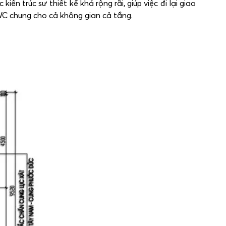
n trúc sư thiết kế khá rộng rãi, giúp việc đi lại giao
1WC chung cho cả không gian cả tầng.