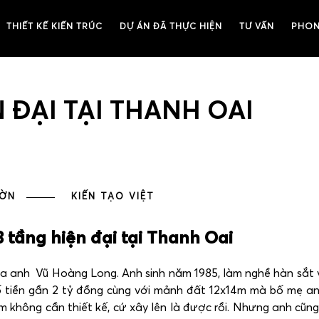
THIẾT KẾ KIẾN TRÚC
DỰ ÁN ĐÃ THỰC HIỆN
TƯ VẤN
PHON
N ĐẠI TẠI THANH OAI
ƯỜN
KIẾN TẠO VIỆT
3 tầng hiện đại tại Thanh Oai
ủa anh Vũ Hoàng Long. Anh sinh năm 1985, làm nghề hàn sắt 
ố tiền gần 2 tỷ đồng cùng với mảnh đất 12x14m mà bố mẹ a
m không cần thiết kế, cứ xây lên là được rồi. Nhưng anh cũng 