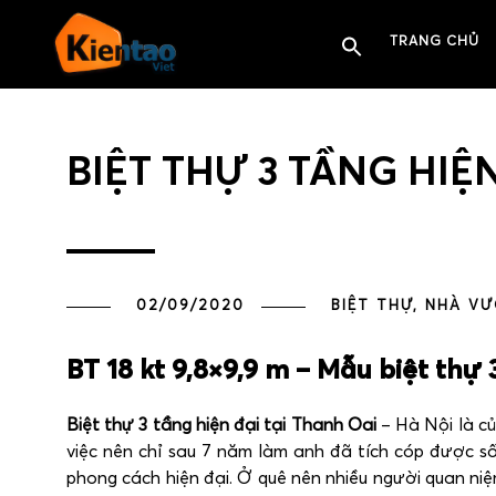
TRANG CHỦ
BIỆT THỰ 3 TẦNG HIỆ
02/09/2020
BIỆT THỰ, NHÀ V
BT 18 kt 9,8×9,9 m – Mẫu biệt thự 
Biệt thự 3 tầng hiện đại tại Thanh Oai
– Hà Nội là c
việc nên chỉ sau 7 năm làm anh đã tích cóp được s
phong cách hiện đại. Ở quê nên nhiều người quan niệ