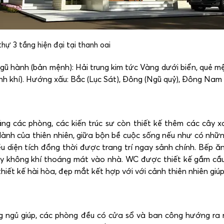
thự 3 tầng hiện đại tại thanh oai
 ngũ hành (bản mệnh): Hải trung kim tức Vàng dưới biển, quẻ 
inh khí). Hướng xấu: Bắc (Lục Sát), Đông (Ngũ quỷ), Đông Nam
ăng các phòng, các kiến trúc sư còn thiết kế thêm các cây
ành của thiên nhiên, giữa bộn bề cuộc sống nếu như có nhữ
iện tích đồng thời được trang trí ngay sảnh chính. Bếp ăn 
lấy không khí thoáng mát vào nhà. WC được thiết kế gầm cầu
iết kế hài hòa, đẹp mắt kết hợp với với cảnh thiên nhiên giúp
 ngủ giúp, các phòng đều có cửa sổ và ban công hướng ra n