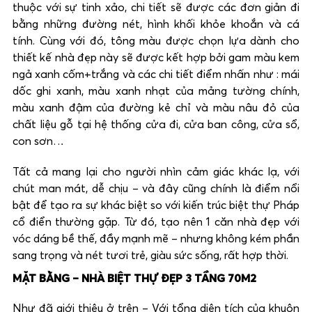
thuộc với sự tinh xảo, chi tiết sẽ được các đơn giản đi
bằng những đường nét, hình khối khỏe khoắn và cá
tính. Cùng với đó, tông màu được chọn lựa dành cho
thiết kế nhà đẹp này sẽ được kết hợp bởi gam màu kem
ngả xanh cốm+trắng và các chi tiết điểm nhấn như : mái
dốc ghi xanh, màu xanh nhạt của mảng tường chính,
màu xanh đậm của đường kẻ chỉ và màu nâu đỏ của
chất liệu gỗ tại hệ thống cửa đi, cửa ban công, cửa sổ,
con sơn…
Tất cả mang lại cho người nhìn cảm giác khác lạ, với
chút man mát, dễ chịu – và đây cũng chính là điểm nổi
bật để tạo ra sự khác biệt so với kiến trúc biệt thự Pháp
cổ điển thường gặp. Từ đó, tạo nên 1 căn nhà đẹp với
vóc dáng bề thế, đầy mạnh mẽ – nhưng không kém phần
sang trọng và nét tươi trẻ, giàu sức sống, rất hợp thời.
MẶT BẰNG – NHÀ BIỆT THỰ ĐẸP 3 TẦNG 70M2
Như đã giới thiệu ở trên – Với tổng diện tích của khuôn