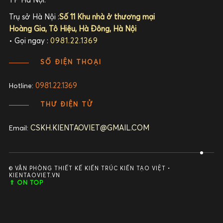
TP Hà Nội.
Trụ sở Hà Nội :
Số 11 Khu nhà ở thương mại
Hoàng Gia, Tô Hiệu, Hà Đông, Hà Nội
• Gọi ngay :
0981.22.1369
SỐ ĐIỆN THOẠI
0981.22.1369
Hotline:
THƯ ĐIỆN TỬ
CSKH.KIENTAOVIET@GMAIL.COM
Email:
© VĂN PHÒNG THIẾT KẾ KIẾN TRÚC KIẾN TẠO VIỆT •
KIENTAOVIET.VN
⇑ ON TOP