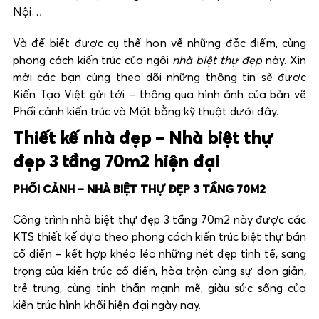
Nội…
Và để biết được cụ thể hơn về những đặc điểm, cùng
phong cách kiến trúc của ngôi
nhà biệt thự đẹp
này. Xin
mời các bạn cùng theo dõi những thông tin sẽ được
Kiến Tạo Việt gửi tới – thông qua hình ảnh của bản vẽ
Phối cảnh kiến trúc và Mặt bằng kỹ thuật dưới đây.
Thiết kế nhà đẹp – Nhà biệt thự
đẹp 3 tầng 70m2 hiện đại
PH
Ố
I C
Ả
NH – NHÀ BIỆT THỰ
ĐẸP
3
TẦNG 70M2
Công trình nhà biệt thự đẹp 3 tầng 70m2 này được các
KTS thiết kế dựa theo phong cách kiến trúc biệt thự bán
cổ điển – kết hợp khéo léo những nét đẹp tinh tế, sang
trọng của kiến trúc cổ điển, hòa trộn cùng sự đơn giản,
trẻ trung, cùng tinh thần mạnh mẽ, giàu sức sống của
kiến trúc hình khối hiện đại ngày nay.