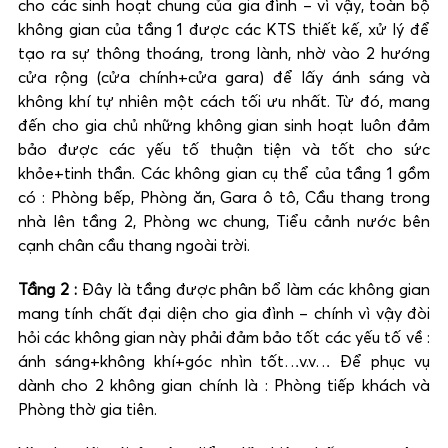
cho các sinh hoạt chung của gia đình – vì vậy, toàn bộ
không gian của tầng 1 được các KTS thiết kế, xử lý để
tạo ra sự thông thoáng, trong lành, nhờ vào 2 hướng
cửa rộng (cửa chính+cửa gara) để lấy ánh sáng và
không khí tự nhiên một cách tối ưu nhất. Từ đó, mang
đến cho gia chủ những không gian sinh hoạt luôn đảm
bảo được các yếu tố thuận tiện và tốt cho sức
khỏe+tinh thần. Các không gian cụ thể của tầng 1 gồm
có : Phòng bếp, Phòng ăn, Gara ô tô, Cầu thang trong
nhà lên tầng 2, Phòng wc chung, Tiểu cảnh nước bên
cạnh chân cầu thang ngoài trời.
T
ầ
ng 2 :
Đây là tầng được phân bổ làm các không gian
mang tính chất đại diện cho gia đình – chính vì vậy đòi
hỏi các không gian này phải đảm bảo tốt các yếu tố về :
ánh sáng+không khí+góc nhìn tốt…v.v… Để phục vụ
dành cho 2 không gian chính là : Phòng tiếp khách và
Phòng thờ gia tiên.