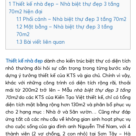
1
Thiết kế nhà đẹp – Nhà biệt thự đẹp 3 tầng
70m2 hiện đại
1.1
Phối cảnh – Nhà biệt thự đẹp 3 tầng 70m2
1.2
Mặt bằng – Nhà biệt thự đẹp 3 tầng
70m2
1.3
Bài viết liên quan
Thiết kế nhà đẹp
dành cho kiến trúc biệt thự có diện tích
nhỏ thường đòi hỏi sự cẩn trọng trong từng bước xây
dựng ý tưởng thiết kế của KTS và gia chủ. Chính vì vậy,
khác với những công trình có diện tích rộng rãi, thoải
mái từ 200m2 trở lên – Mẫu
nhà biệt thự đẹp 3 tầng
70m2
do các KTS của Kiến Tạo Việt thiết kế, chỉ có tổng
diện tích mặt bằng rộng hơn 130m2 và phân bổ phục vụ
cho 2 hạng mục : Nhà ở và Sân vườn… Cũng như đáp
ứng tất cả các nhu cầu về không gian sinh hoạt phục vụ
cho cuộc sống của gia đình anh Nguyễn Thế Nam, với 4
thành viên (2 vợ chồng, 2 con nhỏ) tại Sơn Tây – Hà