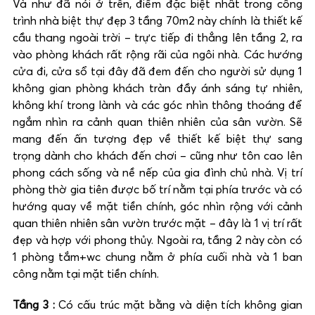
Và như đã nói ở trên, điểm đặc biệt nhất trong công
trình nhà biệt thự đẹp 3 tầng 70m2 này chính là thiết kế
cầu thang ngoài trời – trực tiếp đi thẳng lên tầng 2, ra
vào phòng khách rất rộng rãi của ngôi nhà. Các hướng
cửa đi, cửa sổ tại đây đã đem đến cho người sử dụng 1
không gian phòng khách tràn đầy ánh sáng tự nhiên,
không khí trong lành và các góc nhìn thông thoáng để
ngắm nhìn ra cảnh quan thiên nhiên của sân vườn. Sẽ
mang đến ấn tượng đẹp về thiết kế biệt thự sang
trọng dành cho khách đến chơi – cũng như tôn cao lên
phong cách sống và nề nếp của gia đình chủ nhà. Vị trí
phòng thờ gia tiên được bố trí nằm tại phía trước và có
hướng quay về mặt tiền chính, góc nhìn rộng với cảnh
quan thiên nhiên sân vườn trước mặt – đây là 1 vị trí rất
đẹp và hợp với phong thủy. Ngoài ra, tầng 2 này còn có
1 phòng tắm+wc chung nằm ở phía cuối nhà và 1 ban
công nằm tại mặt tiền chính.
T
ầ
ng 3 :
Có cấu trúc mặt bằng và diện tích không gian