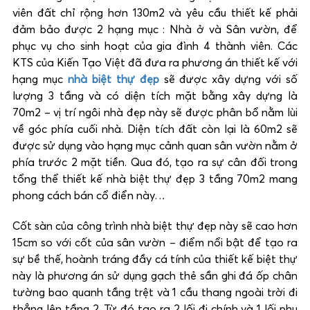
viên đất chỉ rộng hơn 130m2 và yêu cầu thiết kế phải
đảm bảo được 2 hạng mục : Nhà ở và Sân vườn, để
phục vụ cho sinh hoạt của gia đình 4 thành viên. Các
KTS của Kiến Tạo Việt đã đưa ra phương án thiết kế với
hạng mục
nhà biệt thự đẹp
sẽ được xây dựng với số
lượng 3 tầng và có diện tích mặt bằng xây dựng là
70m2 – vị trí ngôi nhà đẹp này sẽ được phân bổ nằm lùi
về góc phía cuối nhà. Diện tích đất còn lại là 60m2 sẽ
được sử dụng vào hạng mục cảnh quan sân vườn nằm ở
phía trước 2 mặt tiền. Qua đó, tạo ra sự cân đối trong
tổng thể thiết kế nhà biệt thự đẹp 3 tầng 70m2 mang
phong cách bán cổ điển này…
Cốt sàn của công trình nhà biệt thự đẹp này sẽ cao hơn
15cm so với cốt của sân vườn – điểm nổi bật để tạo ra
sự bề thế, hoành tráng đầy cá tính của thiết kế biệt thự
này là phương án sử dụng gạch thẻ sần ghi đá ốp chân
tường bao quanh tầng trệt và 1 cầu thang ngoài trời đi
thẳng lên tầng 2. Từ đó tạo ra 2 lối đi chính và 1 lối phụ