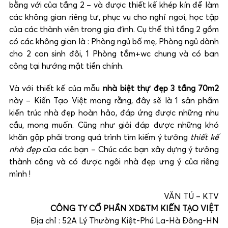
bằng với của tầng 2 – và được thiết kế khép kín để làm
các không gian riêng tư, phục vụ cho nghỉ ngơi, học tập
của các thành viên trong gia đình. Cụ thể thì tầng 2 gồm
có các không gian là : Phòng ngủ bố mẹ, Phòng ngủ dành
cho 2 con sinh đôi, 1 Phòng tắm+wc chung và có ban
công tại hướng mặt tiền chính.
Và với thiết kế của mẫu
nhà biệt thự đẹp 3 tầng 70m2
này – Kiến Tạo Việt mong rằng, đây sẽ là 1 sản phẩm
kiến trúc nhà đẹp hoàn hảo, đáp ứng được những nhu
cầu, mong muốn. Cũng như giải đáp được những khó
khăn gặp phải trong quá trình tìm kiếm ý tưởng
thiết kế
nhà đẹp
của các bạn – Chúc các bạn xây dựng ý tưởng
thành công và có được ngôi nhà đẹp ưng ý của riêng
mình !
VĂN TÚ – KTV
CÔNG TY CỔ PHẦN XD&TM KIẾN TẠO VIỆT
Địa chỉ : 52A Lý Thường Kiệt-Phú La-Hà Đông-HN