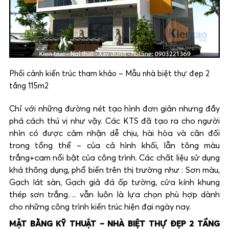
Phối cảnh kiến trúc tham khảo – Mẫu nhà biệt thự đẹp 2
tầng 115m2
Chỉ với những đường nét tạo hình đơn giản nhưng đầy
phá cách thú vị như vậy. Các KTS đã tạo ra cho người
nhìn có được cảm nhận dễ chịu, hài hòa và cân đối
trong tổng thể – của cả hình khối, lẫn tông màu
trắng+cam nổi bật của công trình. Các chất liệu sử dụng
khá thông dụng, phổ biến trên thị trường như : Sơn màu,
Gạch lát sàn, Gạch giả đá ốp tường, cửa kính khung
thép sơn trắng… vẫn luôn là lựa chọn phù hợp dành
cho những công trình kiến trúc hiện đại ngày nay.
MẶT BẰNG KỸ THUẬT – NHÀ BIỆT THỰ ĐẸP 2 TẦNG