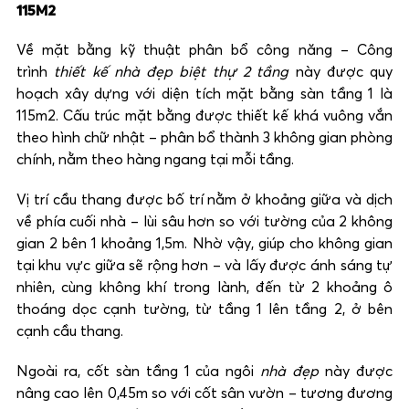
115M2
Về mặt bằng kỹ thuật phân bổ công năng – Công
trình
thiết kế nhà đẹp biệt thự 2 tầng
này được quy
hoạch xây dựng với diện tích mặt bằng sàn tầng 1 là
115m2. Cấu trúc mặt bằng được thiết kế khá vuông vắn
theo hình chữ nhật – phân bổ thành 3 không gian phòng
chính, nằm theo hàng ngang tại mỗi tầng.
Vị trí cầu thang được bố trí nằm ở khoảng giữa và dịch
về phía cuối nhà – lùi sâu hơn so với tường của 2 không
gian 2 bên 1 khoảng 1,5m. Nhờ vậy, giúp cho không gian
tại khu vực giữa sẽ rộng hơn – và lấy được ánh sáng tự
nhiên, cùng không khí trong lành, đến từ 2 khoảng ô
thoáng dọc cạnh tường, từ tầng 1 lên tầng 2, ở bên
cạnh cầu thang.
Ngoài ra, cốt sàn tầng 1 của ngôi
nhà đẹp
này được
nâng cao lên 0,45m so với cốt sân vườn – tương đương