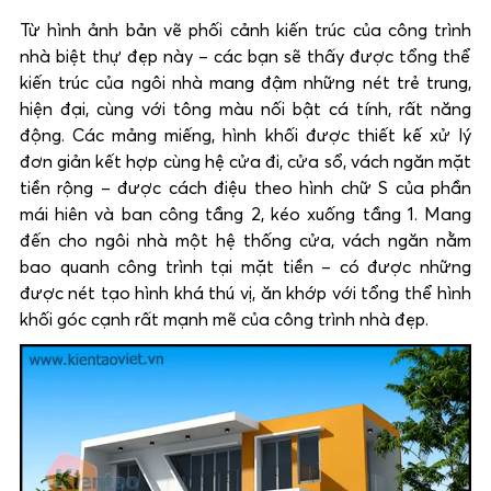
Từ hình ảnh bản vẽ phối cảnh kiến trúc của công trình
nhà biệt thự đẹp này – các bạn sẽ thấy được tổng thể
kiến trúc của ngôi nhà mang đậm những nét trẻ trung,
hiện đại, cùng với tông màu nối bật cá tính, rất năng
động. Các mảng miếng, hình khối được thiết kế xử lý
đơn giản kết hợp cùng hệ cửa đi, cửa sổ, vách ngăn mặt
tiền rộng – được cách điệu theo hình chữ S của phần
mái hiên và ban công tầng 2, kéo xuống tầng 1. Mang
đến cho ngôi nhà một hệ thống cửa, vách ngăn nằm
bao quanh công trình tại mặt tiền – có được những
được nét tạo hình khá thú vị, ăn khớp với tổng thể hình
khối góc cạnh rất mạnh mẽ của công trình nhà đẹp.