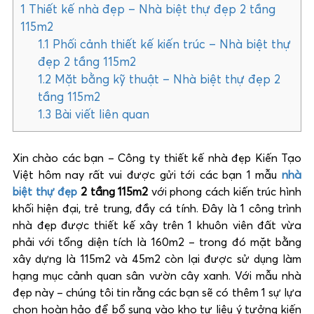
1
Thiết kế nhà đẹp – Nhà biệt thự đẹp 2 tầng
115m2
1.1
Phối cảnh thiết kế kiến trúc – Nhà biệt thự
đẹp 2 tầng 115m2
1.2
Mặt bằng kỹ thuật – Nhà biệt thự đẹp 2
tầng 115m2
1.3
Bài viết liên quan
Xin chào các bạn – Công ty thiết kế nhà đẹp Kiến Tạo
Việt hôm nay rất vui được gửi tới các bạn 1 mẫu
nhà
biệt thự đẹp
2 tầng 115m2
với phong cách kiến trúc hình
khối hiện đại, trẻ trung, đầy cá tính. Đây là 1 công trình
nhà đẹp được thiết kế xây trên 1 khuôn viên đất vừa
phải với tổng diện tích là 160m2 – trong đó mặt bằng
xây dựng là 115m2 và 45m2 còn lại được sử dụng làm
hạng mục cảnh quan sân vườn cây xanh. Với mẫu nhà
đẹp này – chúng tôi tin rằng các bạn sẽ có thêm 1 sự lựa
chọn hoàn hảo để bổ sung vào kho tư liệu ý tưởng kiến