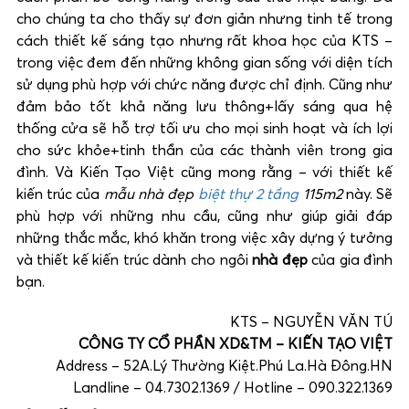
cho chúng ta cho thấy sự đơn giản nhưng tinh tế trong
cách thiết kế sáng tạo nhưng rất khoa học của KTS –
trong việc đem đến những không gian sống với diện tích
sử dụng phù hợp với chức năng được chỉ định. Cũng như
đảm bảo tốt khả năng lưu thông+lấy sáng qua hệ
thống cửa sẽ hỗ trợ tối ưu cho mọi sinh hoạt và ích lợi
cho sức khỏe+tinh thần của các thành viên trong gia
đình. Và Kiến Tạo Việt cũng mong rằng – với thiết kế
kiến trúc của
mẫu nhà đẹp
biệt thự 2 tầng
115m2
này. Sẽ
phù hợp với những nhu cầu, cũng như giúp giải đáp
những thắc mắc, khó khăn trong việc xây dựng ý tưởng
và thiết kế kiến trúc dành cho ngôi
nhà đẹp
của gia đình
bạn.
KTS – NGUYỄN VĂN TÚ
CÔNG TY CỔ PHẦN XD&TM – KIẾN TẠO VIỆT
Address – 52A.Lý Thường Kiệt.Phú La.Hà Đông.HN
Landline – 04.7302.1369 / Hotline – 090.322.1369