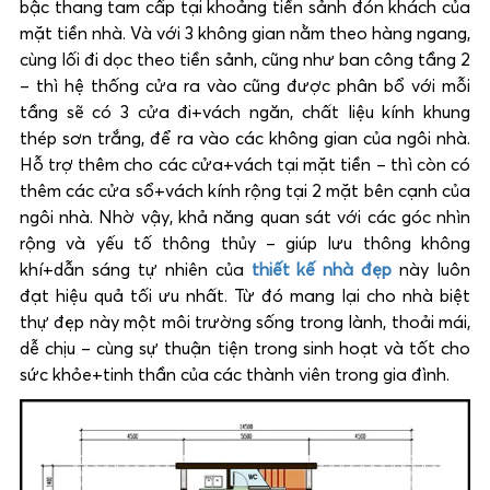
bậc thang tam cấp tại khoảng tiền sảnh đón khách của
mặt tiền nhà. Và với 3 không gian nằm theo hàng ngang,
cùng lối đi dọc theo tiền sảnh, cũng như ban công tầng 2
– thì hệ thống cửa ra vào cũng được phân bổ với mỗi
tầng sẽ có 3 cửa đi+vách ngăn, chất liệu kính khung
thép sơn trắng, để ra vào các không gian của ngôi nhà.
Hỗ trợ thêm cho các cửa+vách tại mặt tiền – thì còn có
thêm các cửa sổ+vách kính rộng tại 2 mặt bên cạnh của
ngôi nhà. Nhờ vậy, khả năng quan sát với các góc nhìn
rộng và yếu tố thông thủy – giúp lưu thông không
khí+dẫn sáng tự nhiên của
thiết kế nhà đẹp
này luôn
đạt hiệu quả tối ưu nhất. Từ đó mang lại cho nhà biệt
thự đẹp này một môi trường sống trong lành, thoải mái,
dễ chịu – cùng sự thuận tiện trong sinh hoạt và tốt cho
sức khỏe+tinh thần của các thành viên trong gia đình.