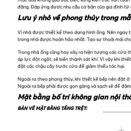
Mặc dầu không quá đặc biệt, xong kiến trúc vẫn tuân
đãng. Đáp ứng được nhu cầu cơ bản của gia đình từ 
Lưu ý nhỏ về phong thủy trong mẫu
Vì nhà được thiết kế theo dạng hình ống. Nên ngay 
trong nhà được hoàn hảo nhất. Tạo sự thoải mái cho
Trong nhà ống cũng hay xảy ra hiện tượng các cửa t
áp lực đột ngột, sẽ biến thành sát khí. Vì vậy khi t
đặt các chậu cây trước cửa để giảm thiểu tác hại.
Ngoài ra theo phong thủy, khi thiết kế bếp nên đặt ở
Ngoài ra bếp phải được gọn gàng và sạch sẽ để đảm
Mặt bằng bố trí không gian nội th
BẢN VẼ MẶT BẰNG TẦNG TRỆT: