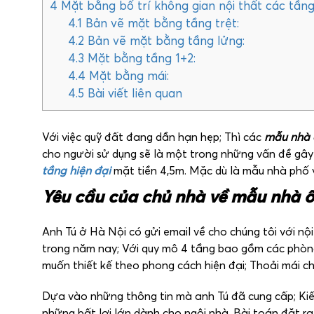
4
Mặt bằng bố trí không gian nội thất các tần
4.1
Bản vẽ mặt bằng tầng trệt:
4.2
Bản vẽ mặt bằng tầng lửng:
4.3
Mặt bằng tầng 1+2:
4.4
Mặt bằng mái:
4.5
Bài viết liên quan
Với việc quỹ đất đang dần hạn hẹp; Thì các
mẫu nhà
cho người sử dụng sẽ là một trong những vấn đề gây
tầng hiện đại
mặt tiền 4,5m. Mặc dù là mẫu nhà phố v
Yêu cầu của chủ nhà về mẫu nhà ố
Anh Tú ở Hà Nội có gửi email về cho chúng tôi với nộ
trong năm nay; Với quy mô 4 tầng bao gồm các phòng
muốn thiết kế theo phong cách hiện đại; Thoải mái c
Dựa vào những thông tin mà anh Tú đã cung cấp; Kiến
những bất lợi lớn dành cho ngôi nhà. Bài toán đặt ra