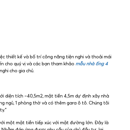
ệc thiết kế và bố trí công năng tiện nghi và thoải mái
ến cho quý vị và các bạn tham khảo
mẫu nhà ống 4
ghi cho gia chủ.
ới diện tích ~40,5m2, mặt tiền 4,5m dự định xây nhà
g ngủ, 1 phòng thờ và có thêm gara ô tô. Chúng tôi
y.”
ới một mặt tiền tiếp xúc với mặt đường lớn. Đây là
ch. Nhằm đáp ứng được nhu cầu của chủ đầu tư, lại