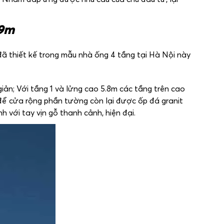
 9m
đã thiết kế trong mẫu nhà ống 4 tầng tại Hà Nội này
iản; Với tầng 1 và lửng cao 5.8m các tầng trên cao
 để cửa rộng phần tường còn lại được ốp đá granit
nh với tay vịn gỗ thanh cảnh, hiện đại.