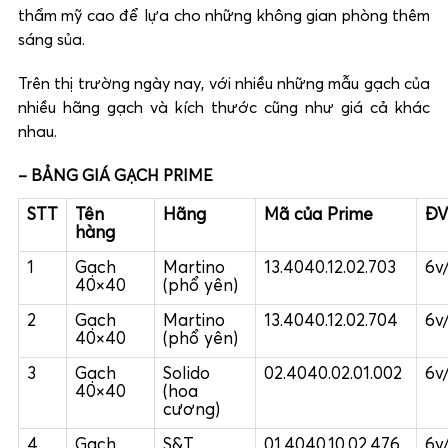
thẩm mỹ cao để lựa cho những không gian phòng thêm
sáng sủa.
Trên thị trường ngày nay, với nhiều những mẫu gạch của
nhiều hãng gạch và kích thước cũng như giá cả khác
nhau.
– BẢNG GIÁ GẠCH PRIME
STT
Tên
Hãng
Mã của Prime
ĐV
hàng
1
Gạch
Martino
13.4040.12.02.703
6v
40×40
(phổ yên)
2
Gạch
Martino
13.4040.12.02.704
6v
40×40
(phổ yên)
3
Gạch
Solido
02.4040.02.01.002
6v
40×40
(hoa
cương)
4
Gạch
S&T
01.4040.10.02.476
6v