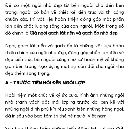
Để có một ngôi nhà đẹp từ bên ngoài cho đến bên
trong, ngoài có bản vẽ thiết kế kiến trúc và thi công
chuẩn xác, thì vật liệu hoàn thiện đóng góp một phần
lớn đến chất lượng sống của con người. Một trong số
đó chính là
Giá ngói gạch lát nền và gạch ốp nhà đẹp
.
Ngói, gạch lát nền và gạch ốp là những vật liệu hoàn
thiện chính của ngôi nhà đẹp, đóng góp phần lớn đến vẻ
đẹp kiến trúc bên ngoài cũng như sự hoàn mỹ về không
gian bên trong, tạo dựng một sự cân đối cho ngôi nhà
đẹp thêm sang trọng.
A – TRƯỚC TIÊN NÓI ĐẾN NGÓI LỢP
Hoài niệm một chút về ký ức xưa, hình ảnh những ngôi
nhà tranh vách đất mái lợp rạ trước kia, xen kẽ với
những ngôi đình phủ kín rêu xanh trên những hàng ngói,
đã in sâu vào bao tâm trí thế hệ người Việt nam.
Sau bao thăng trầm những biến động lịch sử của đất