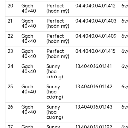
20
Gạch
Perfect
04.4040.04.01.412
6v
40×40
(hoàn mỹ)
21
Gạch
Perfect
04.4040.04.01.403
6v
40×40
(hoàn mỹ)
22
Gạch
Perfect
04.4040.04.01.409
6v
40×40
(hoàn mỹ)
23
Gạch
Perfect
04.4040.04.01.415
6v
40×40
(hoàn mỹ)
24
Gạch
Sunny
13.4040.16.01.141
6v
40×40
(hoa
cương)
25
Gạch
Sunny
13.4040.16.01.142
6v
40×40
(hoa
cương)
26
Gạch
Sunny
13.4040.16.01.143
6v
40×40
(hoa
cương)
27
Gạch
Sunny
13.4040.16.01.192
6v