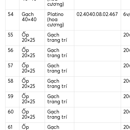
cương)
54
Gạch
Platino
02.4040.08.02.467
6v
40×40
(hoa
cương)
55
Ốp
Gạch
20
20×25
trang trí
56
Ốp
Gạch
20
20×25
trang trí
57
Ốp
Gạch
20
20×25
trang trí
58
Ốp
Gạch
20
20×25
trang trí
59
Ốp
Gạch
20
20×25
trang trí
60
Ốp
Gạch
20
20×25
trang trí
61
Ốp
Gạch
20