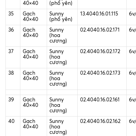
40×40
(phổ yên)
35
Gạch
Sunny
13.4040.16.01.115
6v
40×40
(phổ yên)
36
Gạch
Sunny
02.4040.16.02.171
6v
40×40
(hoa
cương)
37
Gạch
Sunny
02.4040.16.02.172
6v
40×40
(hoa
cương)
38
Gạch
Sunny
02.4040.16.02.173
6v
40×40
(hoa
cương)
39
Gạch
Sunny
02.4040.16.02.161
6v
40×40
(hoa
cương)
40
Gạch
Sunny
02.4040.16.02.162
6v
40×40
(hoa
cương)