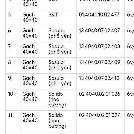
40×40
5
Gạch
S&T
01.4040.10.02.477
6v
40×40
6
Gạch
Sasulo
13.4040.07.02.407
6v
40×40
(phổ yên)
7
Gạch
Sasulo
13.4040.07.02.408
6v
40×40
(phổ yên)
8
Gạch
Sasulo
13.4040.07.02.409
6v
40×40
(phổ yên)
9
Gạch
Sasulo
13.4040.07.02.410
6v
40×40
(phổ yên)
10
Gạch
Solido
02.4040.02.01.026
6v
40×40
(hoa
cương)
11
Gạch
Solido
02.4040.02.01.027
6v
40×40
(hoa
cương)