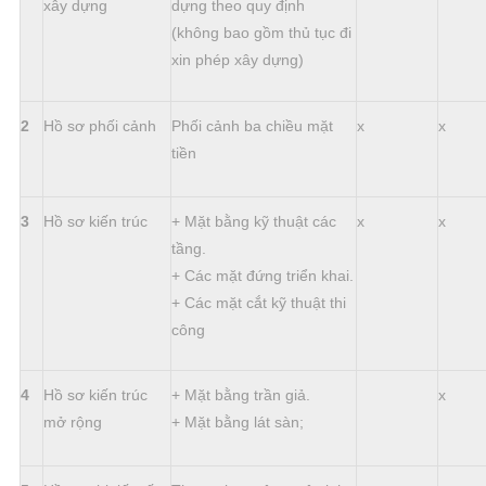
xây dựng
dựng theo quy định
(không bao gồm thủ tục đi
xin phép xây dựng)
2
Hồ sơ phối cảnh
Phối cảnh ba chiều mặt
x
x
tiền
3
Hồ sơ kiến trúc
+ Mặt bằng kỹ thuật các
x
x
tầng.
+ Các mặt đứng triển khai.
+ Các mặt cắt kỹ thuật thi
công
4
Hồ sơ kiến trúc
+ Mặt bằng trần giả.
x
mở rộng
+ Mặt bằng lát sàn;