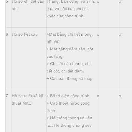
5
Hồ sơ chi tiết cấu
Thang, ban công, vệ sinh,
x
x
tạo
cửa và các các chi tiết
khác của công trình.
6
Hồ sơ kết cấu
+Mặt bằng chi tiết móng,
x
x
bể phốt
+ Mặt bằng dầm sàn, cột
các tầng
+ Chi tiết cầu thang, chi
tiết cột, chi tiết dầm.
+ Các bản thống kê thép
7
Hồ sơ thiết kế kỹ
+ Bố trí điện công trình.
x
x
thuật M&E
+ Cấp thoát nước công
trình.
+ Hệ thống thông tin liên
lạc; Hệ thống chống sét