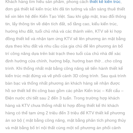
Khách hàng tìm hiểu sản phẩm, phong cách
thiết kế kiến trúc
,
đơn giá thiết kế kiến trúc khi đã tin tưởng và sẵn sàng thuê thiết
kế xin liên hệ đến Kiến Tạo Việt. Sau khi gặp mặt, trao đổi thông
tin, lấy thông tin về diện tích đất, số tầng cao, kiểu kiến trúc,
hướng khu đất, tuổi chủ nhà và các thành viên, KTV sẽ kí hợp
đồng thiết kế và nhận tạm ứng KTV sẽ lên phương án mặt bằng
dựa theo khu đất và nhu cầu của gia chủ để lên phương án bố
trí công năng dựa trên bát trạch theo tuổi của chủ nhà để xác
định hướng cửa chính, hướng bếp, hướng ban thờ…cho công
trình. Khi thống nhất mặt bằng công năng sẽ tiến hành thiết kế
kiến trúc mặt đứng và vẽ phối cảnh 3D công trình. Sau quá trình
bàn bạc và thống nhất phương án khách hàng sẽ nhận được
hồ sơ thiết kế thi công bao gồm các phần Kiến trúc – Kết cấu –
Điện nước chi tiết sau 2 đến 3 tuấn. Trong trường hợp khách
hàng và KTV chưa thống nhất kí hợp đồng thiết kế thì khách
hàng có thể tạm ứng 2 triệu đến 3 triệu để KTV thiết kế phương
án sơ bộ ( mặt bằng công năng, mặt bằng phân tích phong thủy
và mặt bằng bố trí nội thất cùng một số phương án phối cảnh