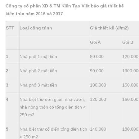
Công ty cổ phần XD & TM Kiến Tạo Việt báo giá thiết kế
kiến trúc năm 2016 và 2017
.
STT
Loại công trình
Giá thiết kế (đ/m2)
Gói A
Gói B
1
Nhà phố 1 mặt tiền
80.000
120.000
2
Nhà phố 2 mặt tiền
90.000
1300.00
3
Nhà phố 3 mặt tiền
100.000
150.000
4
Nhà biệt thự đơn giản, nhà vườn,
120.000
160.000
nhà nông thôn có tổng diện tích <
250 m2
5
Nhà biệt thự cổ điển tổng diện tích
140.000
180.000
> 250 m2