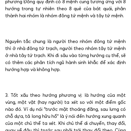
phương Đông quy định có 8 mệnh cung tương ứng với 8
hướng trong tự nhiên theo 8 quẻ của bát quái, phân
thành hai nhóm là nhóm đông tứ mệnh và tây tứ mệnh.
Nguyên tắc chung là người theo nhóm đông tứ mệnh
thì ở nhà đông tứ trạch, người theo nhóm tây tứ mệnh
ở nhà tây tứ trạch. Khi đi sâu vào từng hướng cụ thể, sẽ
có thêm các phân tích ngũ hành sinh khắc để xác định
hướng hợp và không hợp.
3. Tốt xấu theo hướng phương vị: là hướng của một
vùng, một vật (hay người) ta xét so với một điểm gốc
nào đó. Ví dụ nói “trước mặt thoáng đãng, sau lưng có
chỗ dựa, tả long hữu hổ“ là ý nói đến hướng xung quanh
của một chủ thể ta xét. Khi chủ thể di chuyển, thay đổi,
quay về đâu thì trước sau phải trái thay đổi theo. Cùng