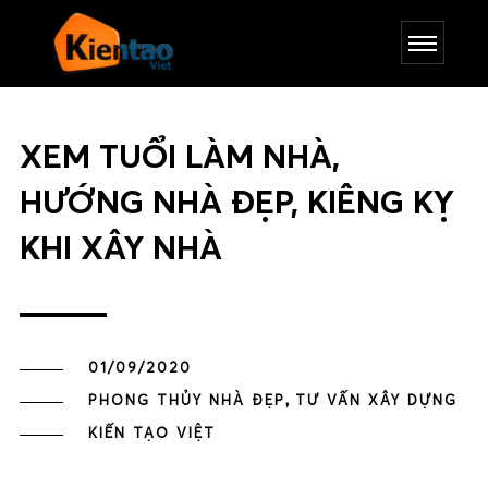
XEM TUỔI LÀM NHÀ,
HƯỚNG NHÀ ĐẸP, KIÊNG KỴ
KHI XÂY NHÀ
01/09/2020
,
PHONG THỦY NHÀ ĐẸP
TƯ VẤN XÂY DỰNG
KIẾN TẠO VIỆT