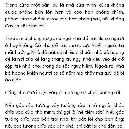
Trong cùng một sân, dù là nhà của mình, cũng không
được phòng bên lớn hơn và cao hơn phòng chính,
phòng trước không được cao hơn phòng sau, nếu không
đầy tớ sẽ khinh chủ.
Trước nhà không được có ngôi nhà đổ nát dù có người
ở hay không. Có nhà đổ nát trước cửa khiến người ta
mất hướng: Nhà đổ nát có nhiều vi khuẩn; nhà bỏ hoang
dễ là nơi của kẻ lang thang trú ngụ; nhà xiêu vẹo dễ đổ
sập, trẻ nhỏ chơi trong đó rất nguy hiểm. Ngoài ra, nhà
bỏ hoang khiến người ta sẽ nằm mơ thấy ma quỷ, dễ bị
ảo giác.
Cổng nhà ở đối diện với góc nhà người khác, không tốt.
Nếu góc của tường vây (tường rào) nhà người khác
chĩa vào cửa nhà mình, thì gọi là “nê tiêm sát”. Nếu góc
tường chĩa vào bên trái nhà, thì bất lợi cho đàn ông;
nếu góc tường chĩa vào bên phải, thì bất lợi cho đàn bà.