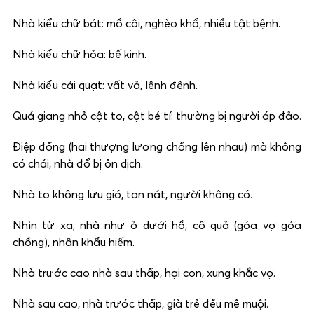
Nhà kiểu chữ bát: mồ côi, nghèo khổ, nhiều tật bệnh.
Nhà kiểu chữ hỏa: bế kinh.
Nhà kiểu cái quạt: vất vả, lênh đênh.
Quá giang nhỏ cột to, cột bé tí: thường bị người áp đảo.
Điệp đống (hai thượng lương chồng lên nhau) mà không
có chái, nhà đổ bị ôn dịch.
Nhà to không lưu gió, tan nát, người không có.
Nhìn từ xa, nhà như ở dưới hồ, cô quả (góa vợ góa
chồng), nhân khẩu hiếm.
Nhà trước cao nhà sau thấp, hại con, xung khắc vợ.
Nhà sau cao, nhà trước thấp, già trẻ đều mê muội.