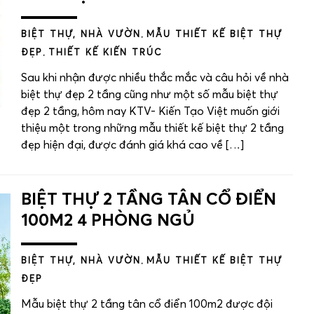
BIỆT THỰ, NHÀ VƯỜN
,
MẪU THIẾT KẾ BIỆT THỰ
ĐẸP
,
THIẾT KẾ KIẾN TRÚC
Sau khi nhận được nhiều thắc mắc và câu hỏi về nhà
biệt thự đẹp 2 tầng cũng như một số mẫu biệt thự
đẹp 2 tầng, hôm nay KTV- Kiến Tạo Việt muốn giới
thiệu một trong những mẫu thiết kế biệt thự 2 tầng
đẹp hiện đại, được đánh giá khá cao về […]
BIỆT THỰ 2 TẦNG TÂN CỔ ĐIỂN
100M2 4 PHÒNG NGỦ
BIỆT THỰ, NHÀ VƯỜN
,
MẪU THIẾT KẾ BIỆT THỰ
ĐẸP
Mẫu biệt thự 2 tầng tân cổ điển 100m2 được đội