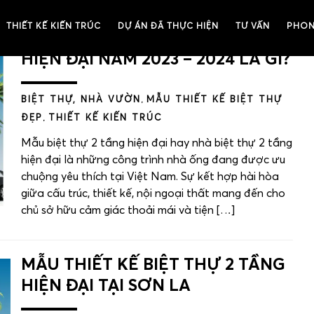
THIẾT KẾ KIẾN TRÚC
DỰ ÁN ĐÃ THỰC HIỆN
TƯ VẤN
PHON
ƯU ĐIỂM MẪU BIỆT THỰ 2 TẦNG
HIỆN ĐẠI NĂM 2023 – 2024 LÀ GÌ?
BIỆT THỰ, NHÀ VƯỜN
,
MẪU THIẾT KẾ BIỆT THỰ
ĐẸP
,
THIẾT KẾ KIẾN TRÚC
Mẫu biệt thự 2 tầng hiện đại hay nhà biệt thự 2 tầng
hiện đại là những công trình nhà ống đang được ưu
chuộng yêu thích tại Việt Nam. Sự kết hợp hài hòa
giữa cấu trúc, thiết kế, nội ngoại thất mang đến cho
chủ sở hữu cảm giác thoải mái và tiện […]
MẪU THIẾT KẾ BIỆT THỰ 2 TẦNG
HIỆN ĐẠI TẠI SƠN LA