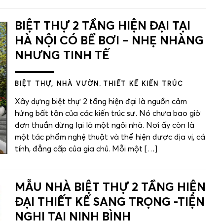
BIỆT THỰ 2 TẦNG HIỆN ĐẠI TẠI
HÀ NỘI CÓ BỂ BƠI – NHẸ NHÀNG
NHƯNG TINH TẾ
BIỆT THỰ, NHÀ VƯỜN
,
THIẾT KẾ KIẾN TRÚC
Xây dựng biệt thự 2 tầng hiện đại là nguồn cảm
hứng bất tận của các kiến trúc sư. Nó chưa bao giờ
đơn thuần dừng lại là một ngôi nhà. Nơi ấy còn là
một tác phẩm nghệ thuật và thể hiện được địa vị, cá
tính, đẳng cấp của gia chủ. Mỗi một […]
MẪU NHÀ BIỆT THỰ 2 TẦNG HIỆN
ĐẠI THIẾT KẾ SANG TRỌNG -TIỆN
NGHI TẠI NINH BÌNH