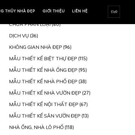
G THỦY NHÀ ĐẸP
BIỆT THỰ, NHÀ VƯỜN
GIỚI THIỆU
LIÊN HỆ
(207)
CHƯA PHÂN LOẠI
(40)
DỊCH VỤ
(36)
KHÔNG GIAN NHÀ ĐẸP
(96)
MẪU THIẾT KẾ BIỆT THỰ ĐẸP
(115)
MẪU THIẾT KẾ NHÀ ỐNG ĐẸP
(95)
MẪU THIẾT KẾ NHÀ PHỐ ĐẸP
(38)
MẪU THIẾT KẾ NHÀ VƯỜN ĐẸP
(27)
MẪU THIẾT KẾ NỘI THẤT ĐẸP
(67)
MẪU THIẾT KẾ SÂN VƯỜN ĐẸP
(13)
NHÀ ỐNG, NHÀ LÔ PHỐ
(118)