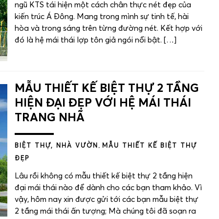
ngũ KTS tái hiện một cách chân thực nét đẹp của
kiến trúc Á Đông. Mang trong mình sự tinh tế, hài
hòa và trong sáng trên từng đường nét. Kết hợp với
đó là hệ mái thái lợp tôn giả ngói nổi bật. […]
MẪU THIẾT KẾ BIỆT THỰ 2 TẦNG
HIỆN ĐẠI ĐẸP VỚI HỆ MÁI THÁI
TRANG NHÃ
BIỆT THỰ, NHÀ VƯỜN
,
MẪU THIẾT KẾ BIỆT THỰ
ĐẸP
Lâu rồi không có mẫu thiết kế biệt thự 2 tầng hiện
đại mái thái nào để dành cho các bạn tham khảo. Vì
vậy, hôm nay xin được gửi tới các bạn mẫu biệt thự
2 tầng mái thái ấn tượng; Mà chúng tôi đã soạn ra