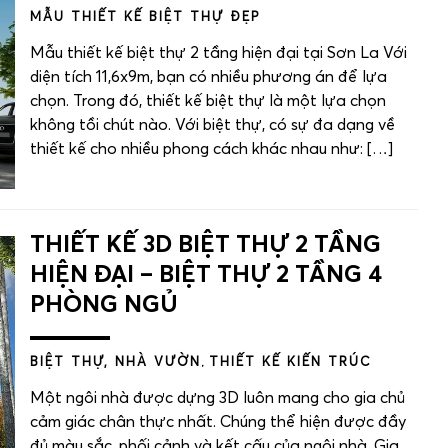
MẪU THIẾT KẾ BIỆT THỰ ĐẸP
Mẫu thiết kế biệt thự 2 tầng hiện đại tại Sơn La Với
diện tích 11,6x9m, bạn có nhiều phương án để lựa
chọn. Trong đó, thiết kế biệt thự là một lựa chọn
không tồi chút nào. Với biệt thự, có sự đa dạng về
thiết kế cho nhiều phong cách khác nhau như: […]
THIẾT KẾ 3D BIỆT THỰ 2 TẦNG
HIỆN ĐẠI – BIỆT THỰ 2 TẦNG 4
PHÒNG NGỦ
BIỆT THỰ, NHÀ VƯỜN
,
THIẾT KẾ KIẾN TRÚC
Một ngôi nhà được dựng 3D luôn mang cho gia chủ
cảm giác chân thực nhất. Chúng thể hiện được đầy
đủ màu sắc, phối cảnh và kết cấu của ngôi nhà. Gia