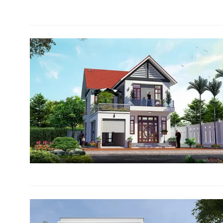
VĂN PHÒNG THIẾT KẾ KIẾN TRÚC KIẾN
TẠO VIỆT