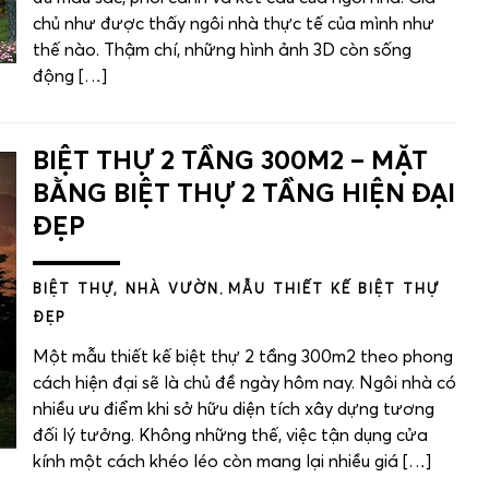
chủ như được thấy ngôi nhà thực tế của mình như
thế nào. Thậm chí, những hình ảnh 3D còn sống
động […]
BIỆT THỰ 2 TẦNG 300M2 – MẶT
BẰNG BIỆT THỰ 2 TẦNG HIỆN ĐẠI
ĐẸP
BIỆT THỰ, NHÀ VƯỜN
,
MẪU THIẾT KẾ BIỆT THỰ
ĐẸP
Một mẫu thiết kế biệt thự 2 tầng 300m2 theo phong
cách hiện đại sẽ là chủ đề ngày hôm nay. Ngôi nhà có
nhiều ưu điểm khi sở hữu diện tích xây dựng tương
đối lý tưởng. Không những thế, việc tận dụng cửa
kính một cách khéo léo còn mang lại nhiều giá […]