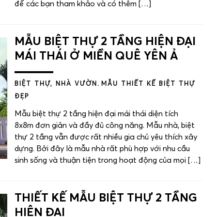
để các bạn tham khảo và có thêm […]
MẪU BIỆT THỰ 2 TẦNG HIỆN ĐẠI
MÁI THÁI Ở MIỀN QUÊ YÊN Ả
BIỆT THỰ, NHÀ VƯỜN
,
MẪU THIẾT KẾ BIỆT THỰ
ĐẸP
Mẫu biệt thự 2 tầng hiện đại mái thái diện tích
8x8m đơn giản và đầy đủ công năng. Mẫu nhà, biệt
thự 2 tầng vẫn được rất nhiều gia chủ yêu thích xây
dựng. Bởi đây là mẫu nhà rất phù hợp với nhu cầu
sinh sống và thuận tiện trong hoạt động của mọi […]
THIẾT KẾ MẪU BIỆT THỰ 2 TẦNG
SỐ ĐIỆN THOẠI
HIỆN ĐẠI