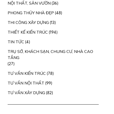
NỘI THẤT, SÂN VƯỜN
(36)
PHONG THỦY NHÀ ĐẸP
(48)
THI CÔNG XÂY DỰNG
(13)
THIẾT KẾ KIẾN TRÚC
(194)
TIN TỨC
(4)
TRỤ SỞ, KHÁCH SẠN, CHUNG CƯ, NHÀ CAO
TẦNG
(27)
TƯ VẤN KIẾN TRÚC
(78)
TƯ VẤN NỘI THẤT
(99)
TƯ VẤN XÂY DỰNG
(82)