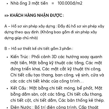
Nhà ống 3 mặt tiền = 100.000đ/m2
=> KHÁCH HÀNG NHẬN ĐƯỢC :
A – Hồ sơ xin phép xây dựng : Đầy đủ hồ sơ xin phép xây
dựng theo quy định. (Không bao gồm đi xin phép xây
dựng giúp chủ nhà)
B – Hồ sơ thiết kế chi tiết gồm 3 phần :
Kiến Trúc : Phối cảnh 3D các hướng xoay quanh
mặt tiền, Mặt bằng kỹ thuật các tầng, Các mặt
đứng triển khai, Các mặt cắt kỹ thuật thi công,
Chi tiết cấu tạo thang, ban công, vệ sinh, cửa và
các các chi tiết khác của công trình…
Kết Cấu : Mặt bằng chi tiết móng, bể phốt, Mặt
bằng dầm sàn, cột các tầng, Chi tiết cầu thang,
chi tiết cột, chi tiết dầm, Các bản thống kê thép.
Điện Nước : Bố trí điện công trình, Cấp thoát