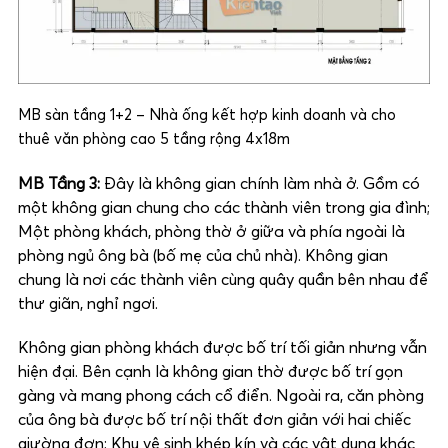
MB sàn tầng 1+2 – Nhà ống kết hợp kinh doanh và cho
thuê văn phòng cao 5 tầng rộng 4x18m
MB Tầng 3:
Đây là không gian chính làm nhà ở. Gồm có
một không gian chung cho các thành viên trong gia đình;
Một phòng khách, phòng thờ ở giữa và phía ngoài là
phòng ngủ ông bà (bố mẹ của chủ nhà). Không gian
chung là nơi các thành viên cùng quây quần bên nhau để
thư giãn, nghỉ ngơi.
Không gian phòng khách được bố trí tối giản nhưng vẫn
hiện đại. Bên cạnh là không gian thờ được bố trí gọn
gàng và mang phong cách cổ điển. Ngoài ra, căn phòng
của ông bà được bố trí nội thất đơn giản với hai chiếc
giường đơn; Khu vệ sinh khép kín và các vật dụng khác