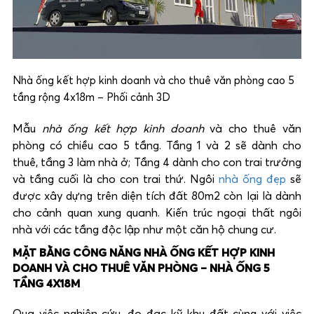
Nhà ống kết hợp kinh doanh và cho thuê văn phòng cao 5
tầng rộng 4x18m – Phối cảnh 3D
Mẫu
nhà ống kết hợp kinh doanh
và cho thuê văn
phòng có chiều cao 5 tầng. Tầng 1 và 2 sẽ dành cho
thuê, tầng 3 làm nhà ở; Tầng 4 dành cho con trai trưởng
và tầng cuối là cho con trai thứ. Ngôi
nhà ống đẹp
sẽ
được xây dựng trên diện tích đất 80m2 còn lại là dành
cho cảnh quan xung quanh. Kiến trúc ngoại thất ngôi
nhà với các tầng độc lập như một căn hộ chung cư.
MẶT BẰNG CÔNG NĂNG NHÀ ỐNG KẾT HỢP KINH
DOANH VÀ CHO THUÊ VĂN PHÒNG – NHÀ ỐNG 5
TẦNG 4X18M