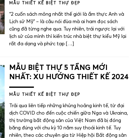
MẪU THIẾT KẾ BIỆT THỰ ĐẸP
“2 cuốn sách mỏng nhất thế giới là ẩm thực Anh và
Lịch sử Mỹ” – là câu nói đùa mà ai ham đọc sách
cũng đã từng nghe qua. Tuy nhiên, trái ngược lại với
lịch sử của mình thì kiến trúc nhà biệt thự kiểu Mỹ lại
rất đa dạng và phức tạp […]
MẪU BIỆT THỰ 5 TẦNG MỚI
NHẤT: XU HƯỚNG THIẾT KẾ 2024
MẪU THIẾT KẾ BIỆT THỰ ĐẸP
Trải qua liên tiếp những khủng hoảng kinh tế, từ đại
dịch COVID cho đến cuộc chiến giữa Nga và Ukraina,
thị trường bất động sản của Việt Nam đã bị đóng
băng đúng với chu kỳ 10 năm suy thoái kinh tế. Tuy
nhiên, theo các chuyên gia từ Hiệp hội Bất động sản