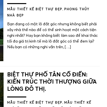
MẪU THIẾT KẾ BIỆT THỰ ĐẸP
,
PHONG THỦY
NHÀ ĐẸP
Bạn đang có một lô đất góc nhưng không biết phải
xây nhà thế nào để có thể sinh hoạt một cách tiện
nghi nhất? Hay bạn không biết làm sao để khai thác
tối đa giá trị kinh tế mà lô đất góc có thể đem lại?
Nếu bạn có những nghi vấn trên, […]
BIỆT THỰ PHỐ TÂN CỔ ĐIỂN:
KIẾN TRÚC THỜI THƯỢNG GIỮA
LÒNG ĐÔ THỊ.
MẪU THIẾT KẾ BIỆT THỰ ĐẸP
,
MẪU THIẾT KẾ