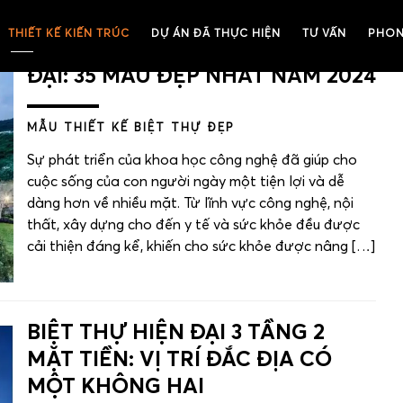
THIẾT KẾ KIẾN TRÚC
DỰ ÁN ĐÃ THỰC HIỆN
TƯ VẤN
PHON
THIẾT KẾ BIỆT THỰ 1 TẦNG HIỆN
ĐẠI: 35 MẪU ĐẸP NHẤT NĂM 2024
MẪU THIẾT KẾ BIỆT THỰ ĐẸP
Sự phát triển của khoa học công nghệ đã giúp cho
cuộc sống của con người ngày một tiện lợi và dễ
dàng hơn về nhiều mặt. Từ lĩnh vực công nghệ, nội
thất, xây dựng cho đến y tế và sức khỏe đều được
cải thiện đáng kể, khiến cho sức khỏe được nâng […]
BIỆT THỰ HIỆN ĐẠI 3 TẦNG 2
MẶT TIỀN: VỊ TRÍ ĐẮC ĐỊA CÓ
MỘT KHÔNG HAI