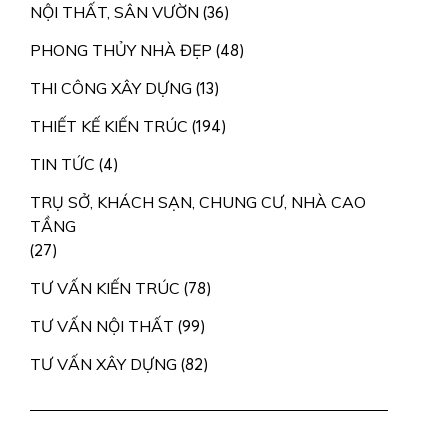
NỘI THẤT, SÂN VƯỜN
(36)
PHONG THỦY NHÀ ĐẸP
(48)
THI CÔNG XÂY DỰNG
(13)
THIẾT KẾ KIẾN TRÚC
(194)
TIN TỨC
(4)
TRỤ SỞ, KHÁCH SẠN, CHUNG CƯ, NHÀ CAO
TẦNG
(27)
TƯ VẤN KIẾN TRÚC
(78)
TƯ VẤN NỘI THẤT
(99)
TƯ VẤN XÂY DỰNG
(82)