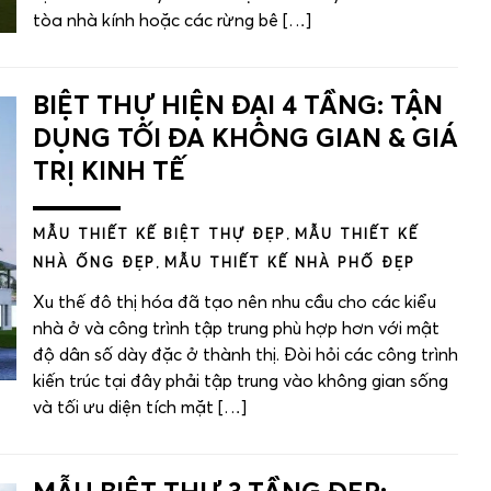
tòa nhà kính hoặc các rừng bê […]
BIỆT THỰ HIỆN ĐẠI 4 TẦNG: TẬN
DỤNG TỐI ĐA KHÔNG GIAN & GIÁ
TRỊ KINH TẾ
MẪU THIẾT KẾ BIỆT THỰ ĐẸP
,
MẪU THIẾT KẾ
NHÀ ỐNG ĐẸP
,
MẪU THIẾT KẾ NHÀ PHỐ ĐẸP
Xu thế đô thị hóa đã tạo nên nhu cầu cho các kiểu
nhà ở và công trình tập trung phù hợp hơn với mật
độ dân số dày đặc ở thành thị. Đòi hỏi các công trình
kiến trúc tại đây phải tập trung vào không gian sống
và tối ưu diện tích mặt […]