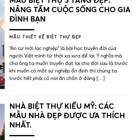
MẪU BIỆT THỰ 3 TẦNG ĐẸP:
NÂNG TẦM CUỘC SỐNG CHO GIA
ĐÌNH BẠN
MẪU THIẾT KẾ BIỆT THỰ ĐẸP
“An cư mới lạc nghiệp” là bài học truyền đời của
người Việt mình từ thời xa xưa để lại. Ý nghĩa mà
cha ông ta muốn truyền đạt lại cho đời sau là trước
khi muốn có một sự nghiệp ổn định thì chúng ta
trước hết phải có nơi ăn chốn ở đàng […]
NHÀ BIỆT THỰ KIỂU MỸ: CÁC
MẪU NHÀ ĐẸP ĐƯỢC ƯA THÍCH
NHẤT.