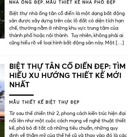
NHÀ ỐNG ĐẸP
,
MẪU THIẾT KẾ NHÀ PHỐ ĐẸP
Biệt thự nhà ống tân cổ điển là một dạng bất động
sản được xây dựng trên các lô đất có diện tích hạn
chế, thường nằm ở những khu vực trung tâm của
thành phố hoặc nội thành. Tuy nhiên, không phải ai
cũng hiểu rõ về loại hình bất động sản này. Một […]
BIỆT THỰ TÂN CỔ ĐIỂN ĐẸP: TÌM
HIỂU XU HƯỚNG THIẾT KẾ MỚI
NHẤT
MẪU THIẾT KẾ BIỆT THỰ ĐẸP
Từ sau thế chiến thứ 2, phong cách kiến trúc hiện đại
nổi lên như một cuộc cách mạng về nghệ thuật thiết
kế, phá bỏ đi tất cả những tiêu chuẩn, những quy
định về thẩm mỹ của thế hệ cũ và thay vào đó là các