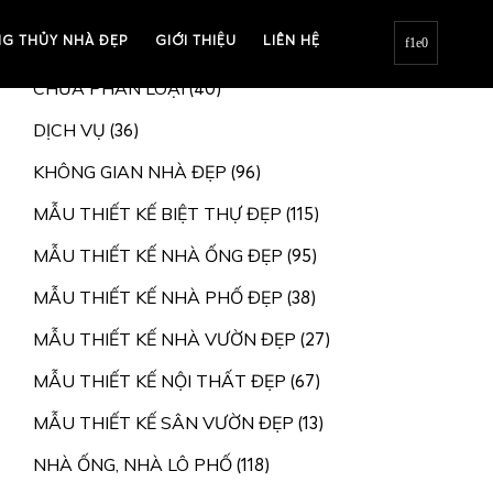
G THỦY NHÀ ĐẸP
BIỆT THỰ, NHÀ VƯỜN
GIỚI THIỆU
LIÊN HỆ
(207)
CHƯA PHÂN LOẠI
(40)
DỊCH VỤ
(36)
KHÔNG GIAN NHÀ ĐẸP
(96)
MẪU THIẾT KẾ BIỆT THỰ ĐẸP
(115)
MẪU THIẾT KẾ NHÀ ỐNG ĐẸP
(95)
MẪU THIẾT KẾ NHÀ PHỐ ĐẸP
(38)
MẪU THIẾT KẾ NHÀ VƯỜN ĐẸP
(27)
MẪU THIẾT KẾ NỘI THẤT ĐẸP
(67)
MẪU THIẾT KẾ SÂN VƯỜN ĐẸP
(13)
NHÀ ỐNG, NHÀ LÔ PHỐ
(118)