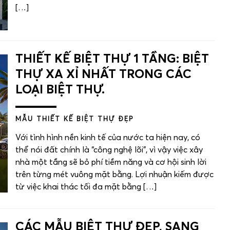
[…]
THIẾT KẾ BIỆT THỰ 1 TẦNG: BIỆT
THỰ XA XỈ NHẤT TRONG CÁC
LOẠI BIỆT THỰ.
MẪU THIẾT KẾ BIỆT THỰ ĐẸP
Với tình hình nền kinh tế của nước ta hiện nay, có
thể nói đất chính là “công nghệ lõi”, vì vậy việc xây
nhà một tầng sẽ bỏ phí tiềm năng và cơ hội sinh lời
trên từng mét vuông mặt bằng. Lợi nhuận kiếm được
từ việc khai thác tối đa mặt bằng […]
CÁC MẪU BIỆT THỰ ĐẸP, SANG