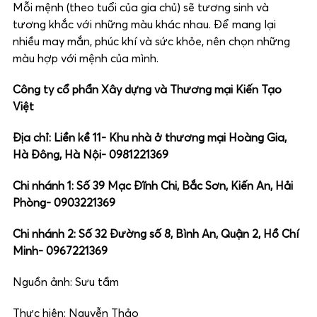
Mỗi mệnh (theo tuổi của gia chủ) sẽ tương sinh và
tương khắc với những màu khác nhau. Để mang lại
nhiều may mắn, phúc khí và sức khỏe, nên chọn những
màu hợp với mệnh của mình.
Công ty cổ phẩn Xây dựng và Thương mại Kiến Tạo
Việt
Địa chỉ: Liền kề 11- Khu nhà ở thương mại Hoàng Gia,
Hà Đông, Hà Nội-
0981221369
Chi nhánh 1: Số 39 Mạc Đĩnh Chi, Bắc Sơn, Kiến An, Hải
Phòng- 0903221369
Chi nhánh 2: Số 32 Đường số 8, Bình An, Quận 2, Hồ Chí
Minh- 0967221369
Nguồn ảnh: Sưu tầm
Thực hiện: Nguyễn Thảo