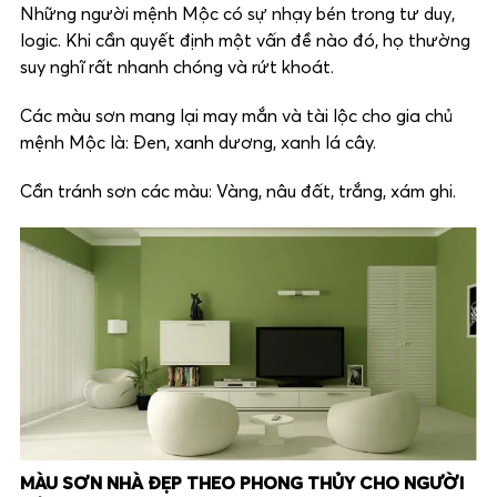
Những người mệnh Mộc có sự nhạy bén trong tư duy,
logic. Khi cần quyết định một vấn đề nào đó, họ thường
suy nghĩ rất nhanh chóng và rứt khoát.
Các màu sơn mang lại may mắn và tài lộc cho gia chủ
mệnh Mộc là: Đen, xanh dương, xanh lá cây.
Cần tránh sơn các màu: Vàng, nâu đất, trắng, xám ghi.
MÀU SƠN NHÀ ĐẸP THEO PHONG THỦY CHO NGƯỜI