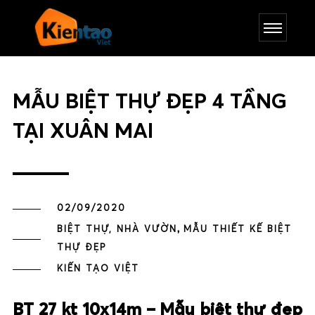
MẪU BIỆT THỰ ĐẸP 4 TẦNG
TẠI XUÂN MAI
02/09/2020
,
BIỆT THỰ, NHÀ VƯỜN
MẪU THIẾT KẾ BIỆT
THỰ ĐẸP
KIẾN TẠO VIỆT
BT 27 kt 10x14m – Mẫu biệt thự đẹp