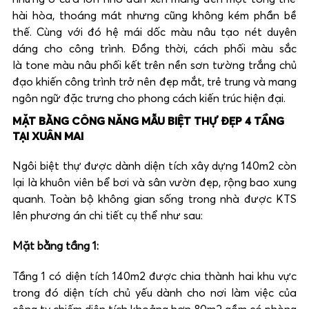
hài hòa, thoáng mát nhưng cũng không kém phần bề
thế. Cùng với đó hệ mái dốc màu nâu tạo nét duyên
dáng cho công trình. Đồng thời, cách phối màu sắc
là tone màu nâu phối kết trên nền sơn tường trắng chủ
đạo khiến công trình trở nên đẹp mắt, trẻ trung và mang
ngôn ngữ đặc trưng cho phong cách kiến trúc hiện đại.
MẶT BẰNG CÔNG NĂNG MẪU BIỆT THỰ ĐẸP 4 TẦNG
TẠI XUÂN MAI
Ngôi biệt thự được dành diện tích xây dựng 140m2 còn
lại là khuôn viên bể bơi và sân vườn đẹp, rộng bao xung
quanh. Toàn bộ không gian sống trong nhà được KTS
lên phương án chi tiết cụ thể như sau:
Mặt bằng tầng 1:
Tầng 1 có diện tích 140m2 được chia thành hai khu vực
trong đó diện tích chủ yếu dành cho nơi làm việc của