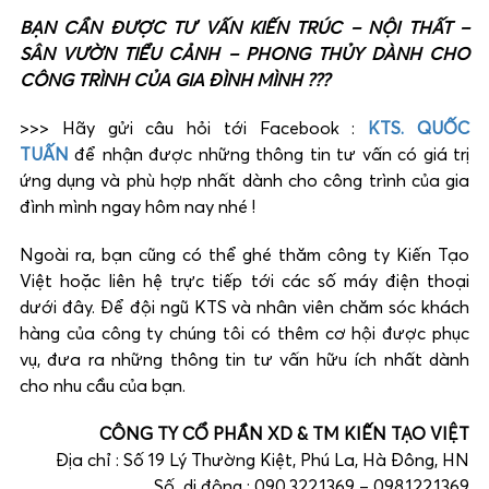
BẠN CẦN ĐƯỢC TƯ VẤN KIẾN TRÚC – NỘI THẤT –
SÂN VƯỜN TIỂU CẢNH – PHONG THỦY DÀNH CHO
CÔNG TRÌNH CỦA GIA ĐÌNH MÌNH ???
>>> Hãy gửi câu hỏi tới Facebook :
KTS. QUỐC
TUẤN
để nhận được những thông tin tư vấn có giá trị
ứng dụng và phù hợp nhất dành cho công trình của gia
đình mình ngay hôm nay nhé !
Ngoài ra, bạn cũng có thể ghé thăm công ty Kiến Tạo
Việt hoặc liên hệ trực tiếp tới các số máy điện thoại
dưới đây. Để đội ngũ KTS và nhân viên chăm sóc khách
hàng của công ty chúng tôi có thêm cơ hội được phục
vụ, đưa ra những thông tin tư vấn hữu ích nhất dành
cho nhu cầu của bạn.
CÔNG TY CỔ PHẦN XD & TM KIẾN TẠO VIỆT
Địa chỉ : Số 19 Lý Thường Kiệt, Phú La, Hà Đông, HN
Số di động : 090.322.1369 – 098.122.1369