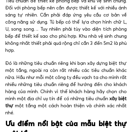
Tiêu chuẩn để thiết kế phòng bếp và khu vệ sinh chung.
Đối với phòng bếp nên cần được thiết kế với nhiều ánh
sáng tự nhiên. Cần phải đáp ứng yêu cầu cơ bản về
công năng sử dụng. Tủ bếp có thể lựa chọn hình chữ L,
U, song song… Tuy nhiên phải tùy vào diện tích phòng
bếp để thiết kế sao cho phù hợp. Khu nhà vệ sinh chung
không nhất thiết phải quá rộng chỉ cần 3 đến 5m2 là phù
hợp.
Đó là những tiêu chuẩn riêng khi bạn xây dựng biệt thự
một tầng, ngoài ra còn rất nhiều các tiêu chuẩn khác
nữa. Hầu như mỗi một công ty đều vạch ta cho mình rất
nhiều những tiêu chuẩn riêng để hướng đến cho khách
hàng của mình. Chính vì thế khách hàng hãy chọn cho
mình một địa chỉ uy tín để có những tiêu chuẩn
xây biệt
thự
một tầng một cách hoàn thiện và chính xác nhất
nhé.
Ưu điểm nổi bật của mẫu biệt thự