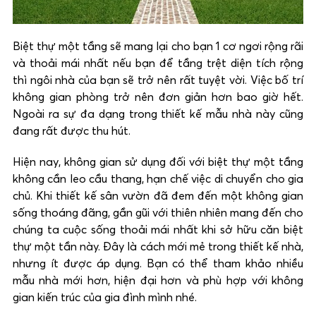
Biệt thự một tầng sẽ mang lại cho bạn 1 cơ ngơi rộng rãi
và thoải mái nhất nếu bạn để tầng trệt diện tích rộng
thì ngôi nhà của bạn sẽ trở nên rất tuyệt vời. Việc bố trí
không gian phòng trở nên đơn giản hơn bao giờ hết.
Ngoài ra sự đa dạng trong thiết kế mẫu nhà này cũng
đang rất được thu hút.
Hiện nay, không gian sử dụng đối với biệt thự một tầng
không cần leo cầu thang, hạn chế việc di chuyển cho gia
chủ. Khi thiết kế sân vườn đã đem đến một không gian
sống thoáng đãng, gần gũi với thiên nhiên mang đến cho
chúng ta cuộc sống thoải mái nhất khi sở hữu căn biệt
thự một tần này. Đây là cách mới mẻ trong thiết kế nhà,
nhưng ít được áp dụng. Bạn có thể tham khảo nhiều
mẫu nhà mới hơn, hiện đại hơn và phù hợp với không
gian kiến trúc của gia đình mình nhé.