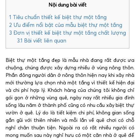
Nội dung bài viết
1
Tiêu chuẩn thiết kế biệt thự một tầng
2
Ưu điểm nổi bật của mẫu biệt thự một tầng
3
Đơn vị thiết kế biệt thự một tầng chất lượng
3.1
Bài viết liên quan
Biệt thự một tầng đẹp là mẫu nhà đang rất được ưa
chuộng, chúng được xây dựng nhiều ở vùng nông thôn.
Phần đông người dân ở nông thôn hiện nay khi xây nhà
mới thường lựa chọn nhà một tầng vì thiết kế hiện đại
và chi phí hợp lý. Khách hàng của chúng tôi không chỉ
gói gọn ở những vùng quê, ngày nay rất nhiều gia đình
sống lâu năm ở thành phố cũng có nhu cầu xây biệt thự
vườn ở quê. Lý do là tiết kiệm chi phí, không gian sống
gần gũi với thiên nhiên và mỗi lần về quê chơi có chỗ
nghỉ chân thuận tiện. Ngoài ra có rất nhiều người có
mong muốn sau này nghỉ hưu có một căn nhà ở quê để