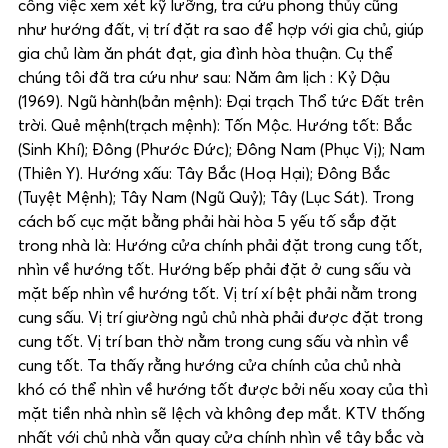
công việc xem xét kỹ lưỡng, tra cứu phong thủy cũng
như hướng đất, vị trí đặt ra sao để hợp với gia chủ, giúp
gia chủ làm ăn phát đạt, gia đình hòa thuận. Cụ thể
chúng tôi đã tra cứu như sau: Năm âm lịch : Kỷ Dậu
(1969). Ngũ hành(bản mệnh): Đại trạch Thổ tức Đất trên
trời. Quẻ mệnh(trạch mệnh): Tốn Mộc. Hướng tốt: Bắc
(Sinh Khí); Đông (Phước Đức); Đông Nam (Phục Vị); Nam
(Thiên Y). Hướng xấu: Tây Bắc (Hoạ Hại); Đông Bắc
(Tuyệt Mệnh); Tây Nam (Ngũ Quỷ); Tây (Lục Sát). Trong
cách bố cục mặt bằng phải hài hòa 5 yếu tố sắp đặt
trong nhà là: Hướng cửa chính phải đặt trong cung tốt,
nhìn về hướng tốt. Hướng bếp phải đặt ở cung sấu và
mặt bếp nhìn về hướng tốt. Vị trí xí bệt phải nằm trong
cung sấu. Vị trí giường ngủ chủ nhà phải được đặt trong
cung tốt. Vị trí ban thờ nằm trong cung sấu và nhìn về
cung tốt. Ta thấy rằng hướng cửa chính của chủ nhà
khó có thể nhìn về hướng tốt được bởi nếu xoay của thì
mặt tiền nhà nhìn sẽ lệch và không đep mắt. KTV thống
nhất với chủ nhà vẫn quay cửa chính nhìn về tây bắc và