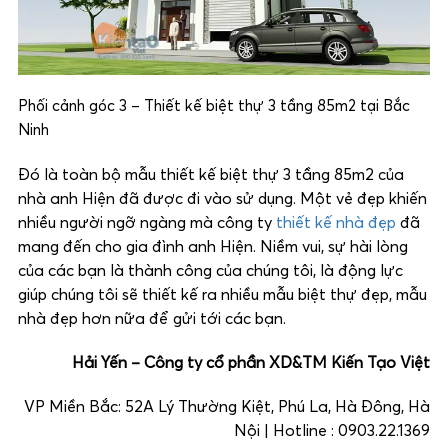
Phối cảnh góc 3 – Thiết kế biệt thự 3 tầng 85m2 tại Bắc
Ninh
Đó là toàn bộ mẫu thiết kế biệt thự 3 tầng 85m2 của
nhà anh Hiện đã được đi vào sử dụng. Một vẻ đẹp khiến
nhiều người ngỡ ngàng mà công ty
thiết kế nhà đẹp
đã
mang đến cho gia đình anh Hiện. Niềm vui, sự hài lòng
của các bạn là thành công của chúng tôi, là động lực
giúp chúng tôi sẽ thiết kế ra nhiều mẫu biệt thự đẹp, mẫu
nhà đẹp hơn nữa để gửi tới các bạn.
Hải Yến – Công ty cổ phần XD&TM Kiến Tạo Việt
VP Miền Bắc: 52A Lý Thường Kiệt, Phú La, Hà Đông, Hà
Nội | Hotline : 0903.22.1369