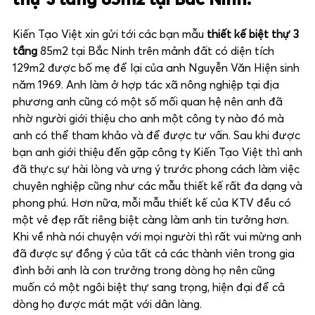
thự 3 tầng 85m2 tại Bắc Ninh.
Kiến Tạo Việt xin gửi tới các bạn mẫu
thiết kế biệt thự 3
tầng
85m2 tại Bắc Ninh trên mảnh đất có diện tích
129m2 được bố mẹ để lại của anh Nguyễn Văn Hiện sinh
năm 1969. Anh làm ở hợp tác xã nông nghiệp tại địa
phương anh cũng có một số mối quan hệ nên anh đã
nhờ người giới thiệu cho anh một công ty nào đó mà
anh có thể tham khảo và để được tư vấn. Sau khi được
bạn anh giới thiệu đến gặp công ty Kiến Tạo Việt thì anh
đã thực sự hài lòng và ưng ý trước phong cách làm việc
chuyên nghiệp cũng như các mẫu thiết kế rất đa dạng và
phong phú. Hơn nữa, mỗi mẫu thiết kế của KTV đều có
một vẻ đẹp rất riêng biệt càng làm anh tin tưởng hơn.
Khi về nhà nói chuyện với mọi người thì rất vui mừng anh
đã được sự đồng ý của tất cả các thành viên trong gia
đình bởi anh là con trưởng trong dòng họ nên cũng
muốn có một ngôi biệt thự sang trọng, hiện đại để cả
dòng họ được mát mặt với dân làng.