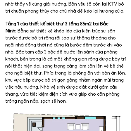
nhờ thầy về cúng giải hướng. Bốn yếu tố còn lại KTV bố
trí chuẩn phong thủy cho chủ nhà để kéo lại hướng cửa.
Tầng 1 của thiết kế biệt thự 3 tầng 85m2 tại Bắc
Ninh:
Bằng sự thiết kế khéo léo của kiến trúc sư sân
trước được bố trí rộng rãi tạo sự thông thoáng cho
ngôi nhà đồng thời nó cũng là bước đệm trước khi vào
nhà. Bậc tam cấp 3 bậc để bước lên sảnh của phòng
khách, bên trong là cả một không gian rộng được bày trí
nội thất hiện đại, sang trọng càng làm tôn lên vẻ bề thế
cho ngôi biệt thự. Phía trong là phòng ăn với bàn ăn lớn,
khu vực bếp được bố trí gọn gàng nhằm ngăn mùi trong
việc nấu nướng. Nhà vệ sinh được đặt dưới gầm cầu
thang, vừa tiết kiệm diện tích vừa giúp cho căn phòng
trông ngăn nắp, sạch sẽ hơn.