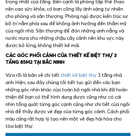
trọng nhất của tầng. Bên cạnh là phòng tập thể thao
nên cao sức khỏe, có ban công lấy ánh sáng tự nhiên
cho phòng và sân thượng. Phòng ngủ được kiến trúc sư
bố trí nằm phía sau để không ảnh hưởng đến thẩm mỹ
của ngôi nhà. Sân thượng để đón những anh nắng và
nước mưa cho những chậu cây cảnh nên khu vực này
được bỏ lửng, không thiết kế mái.
CÁC GÓC PHỐI CẢNH CỦA THIẾT KẾ BIỆT THỰ 3
TẦNG 85M2 TẠI BẮC NINH
Vừa rồi là bản vẽ chi tiết
thiết kế biệt thự
3 tầng nhà
anh Hiện, sau đây chúng tôi tiết tục gửi đến các bạn
những góc nhìn khác của toàn bộ ngôi nhà khi đã hoàn
thiện để bạn có thể hình dung được cũng như có cái
nhìn tổng quát từng góc cạnh cũng như chi tiết của ngôi
nhà để thấy được vẻ đẹp của từng góc cảnh. Cách phối
màu cũng rất hợp lý tạo nên một vẻ đẹp hài hòa cho
tòa biệt thự.