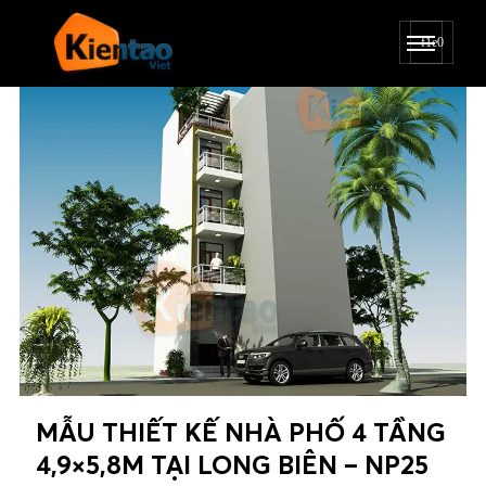
MẪU THIẾT KẾ NHÀ PHỐ 4 TẦNG
4,9×5,8M TẠI LONG BIÊN – NP25