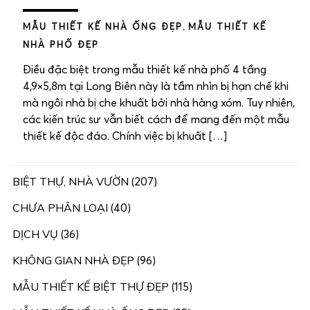
MẪU THIẾT KẾ NHÀ ỐNG ĐẸP
,
MẪU THIẾT KẾ
NHÀ PHỐ ĐẸP
Điều đặc biệt trong mẫu thiết kế nhà phố 4 tầng
4,9×5,8m tại Long Biên này là tầm nhìn bị hạn chế khi
mà ngôi nhà bị che khuất bởi nhà hàng xóm. Tuy nhiên,
các kiến trúc sư vẫn biết cách để mang đến một mẫu
thiết kế độc đáo. Chính việc bị khuất […]
BIỆT THỰ, NHÀ VƯỜN
(207)
CHƯA PHÂN LOẠI
(40)
DỊCH VỤ
(36)
KHÔNG GIAN NHÀ ĐẸP
(96)
MẪU THIẾT KẾ BIỆT THỰ ĐẸP
(115)