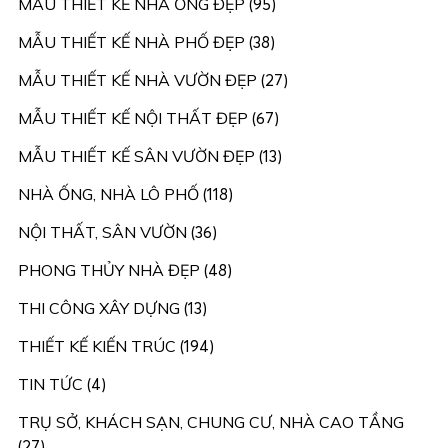
MẪU THIẾT KẾ NHÀ ỐNG ĐẸP
(95)
MẪU THIẾT KẾ NHÀ PHỐ ĐẸP
(38)
MẪU THIẾT KẾ NHÀ VƯỜN ĐẸP
(27)
MẪU THIẾT KẾ NỘI THẤT ĐẸP
(67)
MẪU THIẾT KẾ SÂN VƯỜN ĐẸP
(13)
NHÀ ỐNG, NHÀ LÔ PHỐ
(118)
NỘI THẤT, SÂN VƯỜN
(36)
PHONG THỦY NHÀ ĐẸP
(48)
THI CÔNG XÂY DỰNG
(13)
THIẾT KẾ KIẾN TRÚC
(194)
TIN TỨC
(4)
TRỤ SỞ, KHÁCH SẠN, CHUNG CƯ, NHÀ CAO TẦNG
(27)