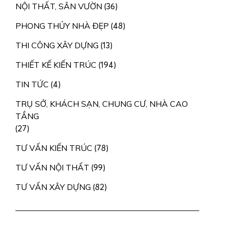
NỘI THẤT, SÂN VƯỜN
(36)
PHONG THỦY NHÀ ĐẸP
(48)
THI CÔNG XÂY DỰNG
(13)
THIẾT KẾ KIẾN TRÚC
(194)
TIN TỨC
(4)
THƯ ĐIỆN TỬ
TRỤ SỞ, KHÁCH SẠN, CHUNG CƯ, NHÀ CAO
TẦNG
CSKH.KIENTAOVIET@GMAIL.COM
Email:
(27)
TƯ VẤN KIẾN TRÚC
(78)
TƯ VẤN NỘI THẤT
(99)
TƯ VẤN XÂY DỰNG
(82)