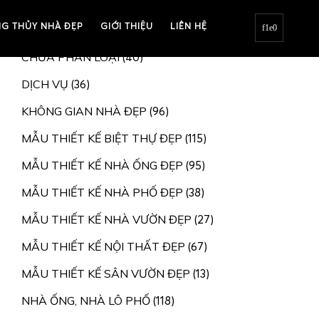
G THỦY NHÀ ĐẸP
BIỆT THỰ, NHÀ VƯỜN
GIỚI THIỆU
LIÊN HỆ
(207)
CHƯA PHÂN LOẠI
(40)
DỊCH VỤ
(36)
KHÔNG GIAN NHÀ ĐẸP
(96)
MẪU THIẾT KẾ BIỆT THỰ ĐẸP
(115)
MẪU THIẾT KẾ NHÀ ỐNG ĐẸP
(95)
MẪU THIẾT KẾ NHÀ PHỐ ĐẸP
(38)
MẪU THIẾT KẾ NHÀ VƯỜN ĐẸP
(27)
MẪU THIẾT KẾ NỘI THẤT ĐẸP
(67)
MẪU THIẾT KẾ SÂN VƯỜN ĐẸP
(13)
NHÀ ỐNG, NHÀ LÔ PHỐ
(118)