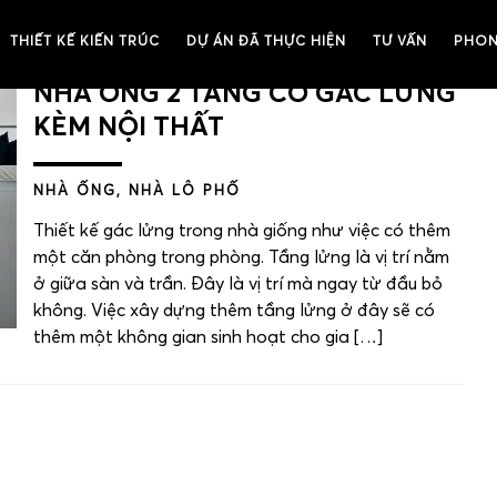
THIẾT KẾ KIẾN TRÚC
DỰ ÁN ĐÃ THỰC HIỆN
TƯ VẤN
PHON
MẪU NHÀ ỐNG CÓ GÁC LỬNG-
NHÀ ỐNG 2 TẦNG CÓ GÁC LỬNG
KÈM NỘI THẤT
NHÀ ỐNG, NHÀ LÔ PHỐ
Thiết kế gác lửng trong nhà giống như việc có thêm
một căn phòng trong phòng. Tầng lửng là vị trí nằm
ở giữa sàn và trần. Đây là vị trí mà ngay từ đầu bỏ
không. Việc xây dựng thêm tầng lửng ở đây sẽ có
thêm một không gian sinh hoạt cho gia […]