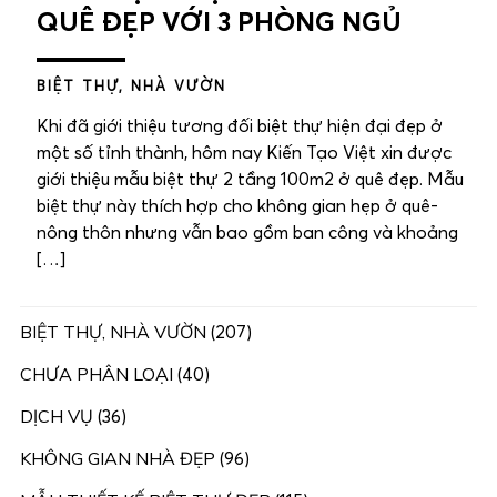
QUÊ ĐẸP VỚI 3 PHÒNG NGỦ
BIỆT THỰ, NHÀ VƯỜN
Khi đã giới thiệu tương đối biệt thự hiện đại đẹp ở
một số tỉnh thành, hôm nay Kiến Tạo Việt xin được
giới thiệu mẫu biệt thự 2 tầng 100m2 ở quê đẹp. Mẫu
biệt thự này thích hợp cho không gian hẹp ở quê-
nông thôn nhưng vẫn bao gồm ban công và khoảng
[…]
BIỆT THỰ, NHÀ VƯỜN
(207)
CHƯA PHÂN LOẠI
(40)
DỊCH VỤ
(36)
KHÔNG GIAN NHÀ ĐẸP
(96)