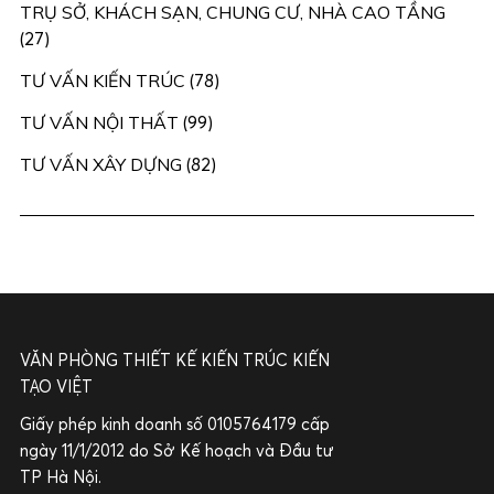
TRỤ SỞ, KHÁCH SẠN, CHUNG CƯ, NHÀ CAO TẦNG
(27)
TƯ VẤN KIẾN TRÚC
(78)
TƯ VẤN NỘI THẤT
(99)
TƯ VẤN XÂY DỰNG
(82)
VĂN PHÒNG THIẾT KẾ KIẾN TRÚC KIẾN
TẠO VIỆT
Giấy phép kinh doanh số 0105764179 cấp
ngày 11/1/2012 do Sở Kế hoạch và Đầu tư
TP Hà Nội.