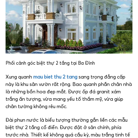
Phối cảnh góc biệt thự 2 tầng tại Ba Đình
Xung quanh
mau biet thu 2 tang
sang trọng đẳng cấp
này là khu sân vườn rất rộng. Bao quanh phần chân nhà
là những bồn hoa đẹp mắt. Được ốp đá granit xám
trắng ấn tượng, vừa mang yếu tố thẩm mỹ, vừa giúp
chân tường không rêu mốc.
Đài phun nước là biểu tượng thường gắn liền các mẫu
biệt thự 2 tầng cổ điển. Được đặt ở sân chính, phía
trước nhà. Thiết kế không quá cầu kỳ, màu trắng tinh tế