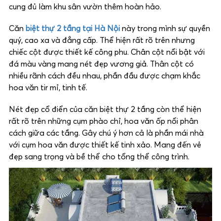
cung đủ làm khu sân vườn thêm hoàn hảo.
Căn
biệt thự 2 tầng tại Hà Nội
này trong mình sự quyền
quý, cao xa và đẳng cấp. Thể hiện rất rõ trên nhưng
chiếc cột được thiết kế công phu. Chân cột nổi bật với
đá màu vàng mang nét đẹp vương giả. Thân cột có
nhiều rãnh cách đều nhau, phần đầu được chạm khắc
hoa văn tir mỉ, tinh tế.
Nét đẹp cổ điển của căn biệt thự 2 tầng còn thể hiện
rất rõ trên những cụm phào chỉ, hoa văn ốp nổi phân
cách giữa các tầng. Gây chú ý hơn cả là phần mái nhà
với cụm hoa văn được thiết kế tinh xảo. Mang đến vẻ
đẹp sang trọng và bề thể cho tổng thể công trình.