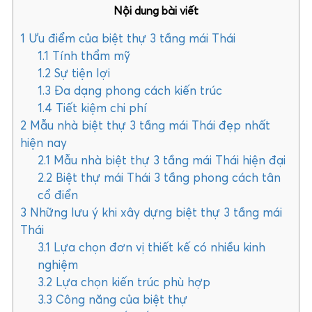
Nội dung bài viết
1
Ưu điểm của biệt thự 3 tầng mái Thái
1.1
Tính thẩm mỹ
1.2
Sự tiện lợi
1.3
Đa dạng phong cách kiến trúc
1.4
Tiết kiệm chi phí
2
Mẫu nhà biệt thự 3 tầng mái Thái đẹp nhất
hiện nay
2.1
Mẫu nhà biệt thự 3 tầng mái Thái hiện đại
2.2
Biệt thự mái Thái 3 tầng phong cách tân
cổ điển
3
Những lưu ý khi xây dựng biệt thự 3 tầng mái
Thái
3.1
Lựa chọn đơn vị thiết kế có nhiều kinh
nghiệm
3.2
Lựa chọn kiến trúc phù hợp
3.3
Công năng của biệt thự