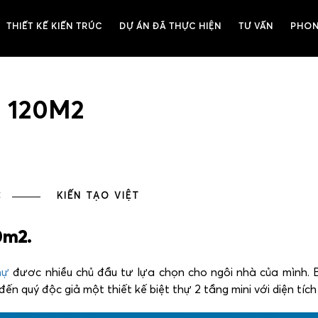
THIẾT KẾ KIẾN TRÚC
DỰ ÁN ĐÃ THỰC HIỆN
TƯ VẤN
PHON
I 120M2
C
KIẾN TẠO VIỆT
0m2.
hự
đươc nhiều chủ đầu tư lựa chọn cho ngôi nhà của mình. 
 đến quý độc giả một thiết kế biệt thự 2 tầng mini với diện t