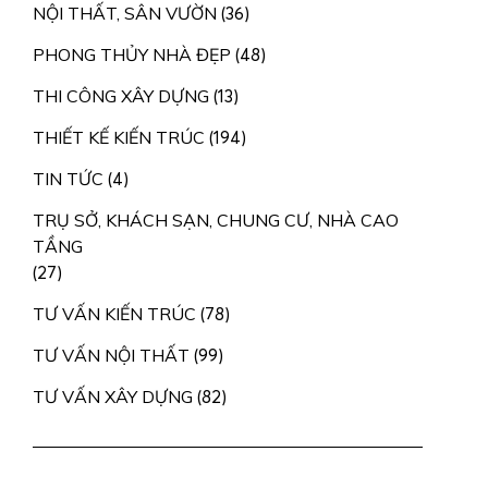
NỘI THẤT, SÂN VƯỜN
(36)
PHONG THỦY NHÀ ĐẸP
(48)
THI CÔNG XÂY DỰNG
(13)
THIẾT KẾ KIẾN TRÚC
(194)
TIN TỨC
(4)
THƯ ĐIỆN TỬ
TRỤ SỞ, KHÁCH SẠN, CHUNG CƯ, NHÀ CAO
TẦNG
CSKH.KIENTAOVIET@GMAIL.COM
Email:
(27)
TƯ VẤN KIẾN TRÚC
(78)
TƯ VẤN NỘI THẤT
(99)
TƯ VẤN XÂY DỰNG
(82)