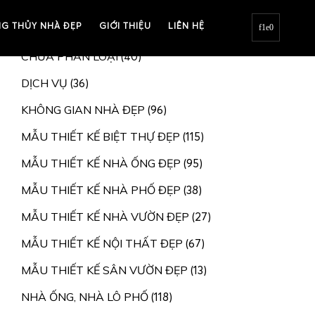
G THỦY NHÀ ĐẸP
BIỆT THỰ, NHÀ VƯỜN
GIỚI THIỆU
LIÊN HỆ
(207)
CHƯA PHÂN LOẠI
(40)
DỊCH VỤ
(36)
KHÔNG GIAN NHÀ ĐẸP
(96)
MẪU THIẾT KẾ BIỆT THỰ ĐẸP
(115)
MẪU THIẾT KẾ NHÀ ỐNG ĐẸP
(95)
MẪU THIẾT KẾ NHÀ PHỐ ĐẸP
(38)
MẪU THIẾT KẾ NHÀ VƯỜN ĐẸP
(27)
MẪU THIẾT KẾ NỘI THẤT ĐẸP
(67)
MẪU THIẾT KẾ SÂN VƯỜN ĐẸP
(13)
NHÀ ỐNG, NHÀ LÔ PHỐ
(118)