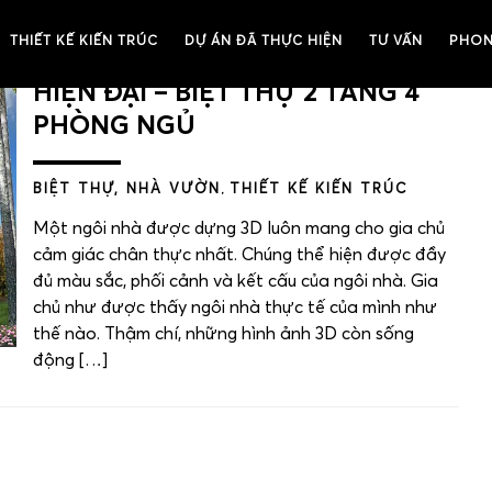
THIẾT KẾ KIẾN TRÚC
DỰ ÁN ĐÃ THỰC HIỆN
TƯ VẤN
PHON
THIẾT KẾ 3D BIỆT THỰ 2 TẦNG
HIỆN ĐẠI – BIỆT THỰ 2 TẦNG 4
PHÒNG NGỦ
BIỆT THỰ, NHÀ VƯỜN
,
THIẾT KẾ KIẾN TRÚC
Một ngôi nhà được dựng 3D luôn mang cho gia chủ
cảm giác chân thực nhất. Chúng thể hiện được đầy
đủ màu sắc, phối cảnh và kết cấu của ngôi nhà. Gia
chủ như được thấy ngôi nhà thực tế của mình như
thế nào. Thậm chí, những hình ảnh 3D còn sống
động […]