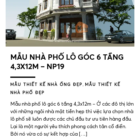
MẪU NHÀ PHỐ LÔ GÓC 6 TẦNG
4,3X12M – NP19
MẪU THIẾT KẾ NHÀ ỐNG ĐẸP
,
MẪU THIẾT KẾ
NHÀ PHỐ ĐẸP
Mẫu nhà phố lô góc 6 tầng 4,3x12m – Ở các đô thị lớn
với những ngôi nhà mặt tiền hẹp thì việc lựa chọn nhà
lô phố sẽ luôn được các chủ đầu tư ưu tiên hàng đầu.
Lại là một người yêu thích phong cách tân cổ điển.
Bởi nó vừa có sự kết hợp của […]