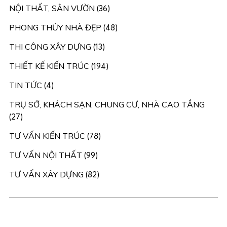
NỘI THẤT, SÂN VƯỜN
(36)
PHONG THỦY NHÀ ĐẸP
(48)
THI CÔNG XÂY DỰNG
(13)
THIẾT KẾ KIẾN TRÚC
(194)
TIN TỨC
(4)
TRỤ SỞ, KHÁCH SẠN, CHUNG CƯ, NHÀ CAO TẦNG
(27)
TƯ VẤN KIẾN TRÚC
(78)
TƯ VẤN NỘI THẤT
(99)
TƯ VẤN XÂY DỰNG
(82)