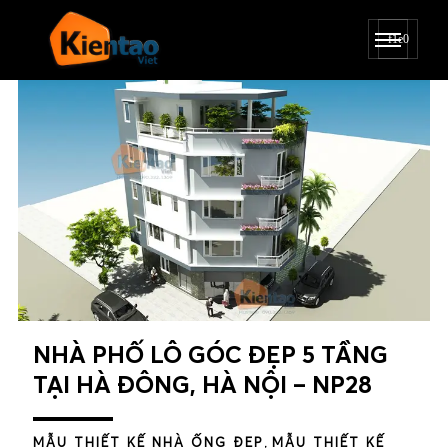
NHÀ PHỐ LÔ GÓC ĐẸP 5 TẦNG
TẠI HÀ ĐÔNG, HÀ NỘI – NP28
MẪU THIẾT KẾ NHÀ ỐNG ĐẸP
,
MẪU THIẾT KẾ