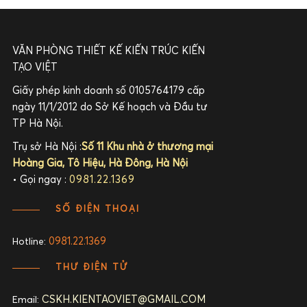
VĂN PHÒNG THIẾT KẾ KIẾN TRÚC KIẾN
TẠO VIỆT
Giấy phép kinh doanh số 0105764179 cấp
ngày 11/1/2012 do Sở Kế hoạch và Đầu tư
TP Hà Nội.
Trụ sở Hà Nội :
Số 11 Khu nhà ở thương mại
Hoàng Gia, Tô Hiệu, Hà Đông, Hà Nội
• Gọi ngay :
0981.22.1369
SỐ ĐIỆN THOẠI
0981.22.1369
Hotline:
THƯ ĐIỆN TỬ
CSKH.KIENTAOVIET@GMAIL.COM
Email: