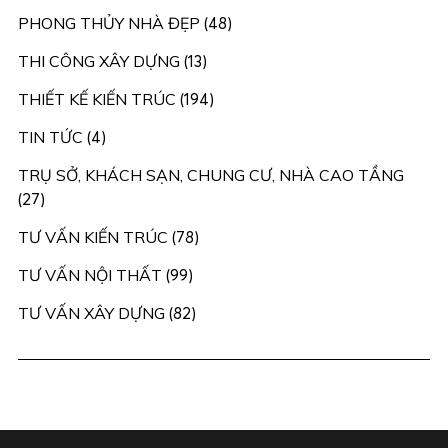
PHONG THỦY NHÀ ĐẸP
(48)
THI CÔNG XÂY DỰNG
(13)
THIẾT KẾ KIẾN TRÚC
(194)
TIN TỨC
(4)
TRỤ SỞ, KHÁCH SẠN, CHUNG CƯ, NHÀ CAO TẦNG
(27)
TƯ VẤN KIẾN TRÚC
(78)
TƯ VẤN NỘI THẤT
(99)
TƯ VẤN XÂY DỰNG
(82)