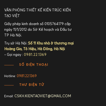
VĂN PHÒNG THIẾT KẾ KIẾN TRÚC KIẾN
TẠO VIỆT
Giấy phép kinh doanh số 0105764179 cấp
ngày 11/1/2012 do Sở Kế hoạch và Đầu tư
TP Hà Nội.
Trụ sở Hà Nội :
Số 11 Khu nhà ở thương mại
Hoàng Gia, Tô Hiệu, Hà Đông, Hà Nội
• Gọi ngay :
0981.22.1369
SỐ ĐIỆN THOẠI
0981.22.1369
Hotline:
THƯ ĐIỆN TỬ
CSKH.KIENTAOVIET@GMAIL.COM
Email: