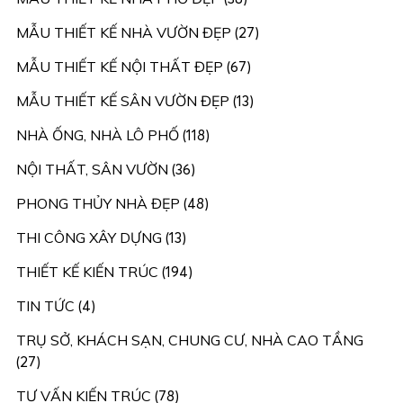
MẪU THIẾT KẾ NHÀ VƯỜN ĐẸP
(27)
MẪU THIẾT KẾ NỘI THẤT ĐẸP
(67)
MẪU THIẾT KẾ SÂN VƯỜN ĐẸP
(13)
NHÀ ỐNG, NHÀ LÔ PHỐ
(118)
NỘI THẤT, SÂN VƯỜN
(36)
PHONG THỦY NHÀ ĐẸP
(48)
THI CÔNG XÂY DỰNG
(13)
THIẾT KẾ KIẾN TRÚC
(194)
TIN TỨC
(4)
TRỤ SỞ, KHÁCH SẠN, CHUNG CƯ, NHÀ CAO TẦNG
(27)
TƯ VẤN KIẾN TRÚC
(78)