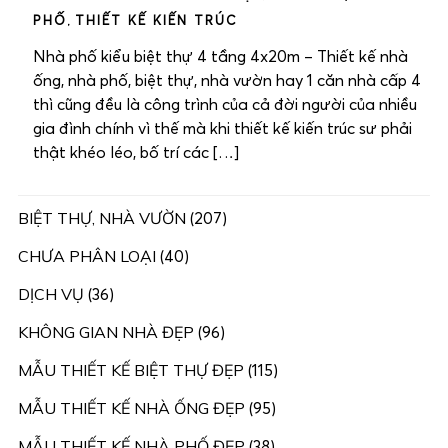
PHỐ
,
THIẾT KẾ KIẾN TRÚC
Nhà phố kiểu biệt thự 4 tầng 4x20m – Thiết kế nhà
ống, nhà phố, biệt thự, nhà vườn hay 1 căn nhà cấp 4
thì cũng đều là công trình của cả đời người của nhiều
gia đình chính vì thế mà khi thiết kế kiến trúc sư phải
thật khéo léo, bố trí các […]
BIỆT THỰ, NHÀ VƯỜN
(207)
CHƯA PHÂN LOẠI
(40)
DỊCH VỤ
(36)
KHÔNG GIAN NHÀ ĐẸP
(96)
MẪU THIẾT KẾ BIỆT THỰ ĐẸP
(115)
MẪU THIẾT KẾ NHÀ ỐNG ĐẸP
(95)
MẪU THIẾT KẾ NHÀ PHỐ ĐẸP
(38)