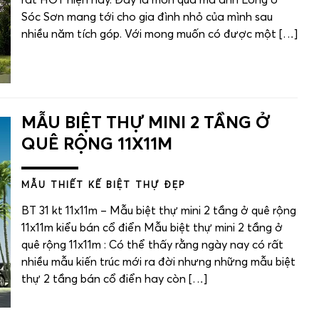
rất HOT hiện nay. Đây là món quà mà anh Long ở
Sóc Sơn mang tới cho gia đình nhỏ của mình sau
nhiều năm tích góp. Với mong muốn có được một […]
SỐ ĐIỆN THOẠI
0981.22.1369
Hotline:
MẪU BIỆT THỰ MINI 2 TẦNG Ở
QUÊ RỘNG 11X11M
MẪU THIẾT KẾ BIỆT THỰ ĐẸP
BT 31 kt 11x11m – Mẫu biệt thự mini 2 tầng ở quê rộng
11x11m kiểu bán cổ điển Mẫu biệt thự mini 2 tầng ở
quê rộng 11x11m : Có thể thấy rằng ngày nay có rất
nhiều mẫu kiến trúc mới ra đời nhưng những mẫu biệt
© VĂN PHÒNG THIẾT KẾ KIẾN
thự 2 tầng bán cổ điển hay còn […]