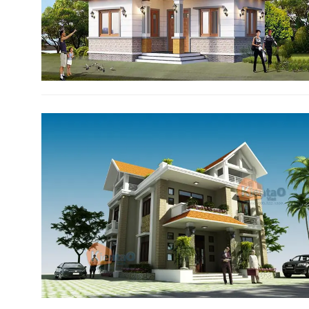
VĂN PHÒNG THIẾT KẾ KIẾN TRÚC KIẾN
TẠO VIỆT
Giấy phép kinh doanh số 0105764179 cấp
ngày 11/1/2012 do Sở Kế hoạch và Đầu tư
TP Hà Nội.
Trụ sở Hà Nội :
Số 11 Khu nhà ở thương mại
Hoàng Gia, Tô Hiệu, Hà Đông, Hà Nội
• Gọi ngay :
0981.22.1369