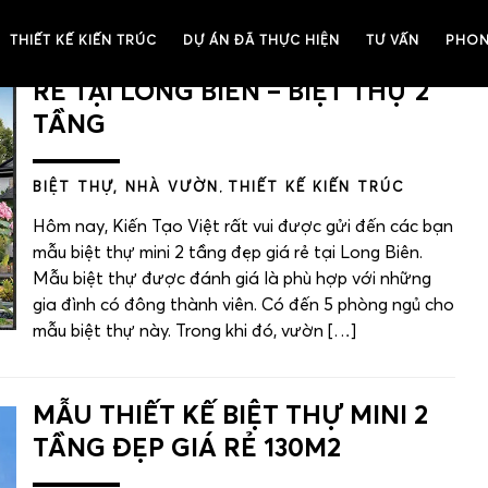
THIẾT KẾ KIẾN TRÚC
DỰ ÁN ĐÃ THỰC HIỆN
TƯ VẤN
PHON
BIỆT THỰ MINI 2 TẦNG ĐẸP GIÁ
RẺ TẠI LONG BIÊN – BIỆT THỰ 2
TẦNG
BIỆT THỰ, NHÀ VƯỜN
,
THIẾT KẾ KIẾN TRÚC
Hôm nay, Kiến Tạo Việt rất vui được gửi đến các bạn
mẫu biệt thự mini 2 tầng đẹp giá rẻ tại Long Biên.
Mẫu biệt thự được đánh giá là phù hợp với những
gia đình có đông thành viên. Có đến 5 phòng ngủ cho
mẫu biệt thự này. Trong khi đó, vườn […]
MẪU THIẾT KẾ BIỆT THỰ MINI 2
TẦNG ĐẸP GIÁ RẺ 130M2