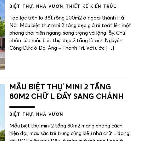
BIỆT THỰ, NHÀ VƯỜN
,
THIẾT KẾ KIẾN TRÚC
Tọa lạc trên lô đất rộng 200m2 ở ngoại thành Hà
Nội. Mẫu biệt thự mini 2 tầng đẹp giá rẻ toát lên một
phong thái hiên ngang, sang trọng và lộng lẫy. Chủ
nhân của mẫu biệt thự đẹp 2 tầng là anh Nguyễn
Công Đức ở Đại Áng – Thanh Trì. Với ước […]
MẪU BIỆT THỰ MINI 2 TẦNG
80M2 CHỮ L ĐẦY SANG CHẢNH
BIỆT THỰ, NHÀ VƯỜN
Mẫu biệt thự mini 2 tầng 80m2 mang phong cách
hiện đại, màu sắc trẻ trung cùng kiểu nhà chữ L đang