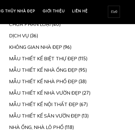
G THỦY NHÀ ĐẸP
BIỆT THỰ, NHÀ VƯỜN
GIỚI THIỆU
LIÊN HỆ
(207)
CHƯA PHÂN LOẠI
(40)
DỊCH VỤ
(36)
KHÔNG GIAN NHÀ ĐẸP
(96)
MẪU THIẾT KẾ BIỆT THỰ ĐẸP
(115)
MẪU THIẾT KẾ NHÀ ỐNG ĐẸP
(95)
MẪU THIẾT KẾ NHÀ PHỐ ĐẸP
(38)
MẪU THIẾT KẾ NHÀ VƯỜN ĐẸP
(27)
MẪU THIẾT KẾ NỘI THẤT ĐẸP
(67)
MẪU THIẾT KẾ SÂN VƯỜN ĐẸP
(13)
NHÀ ỐNG, NHÀ LÔ PHỐ
(118)