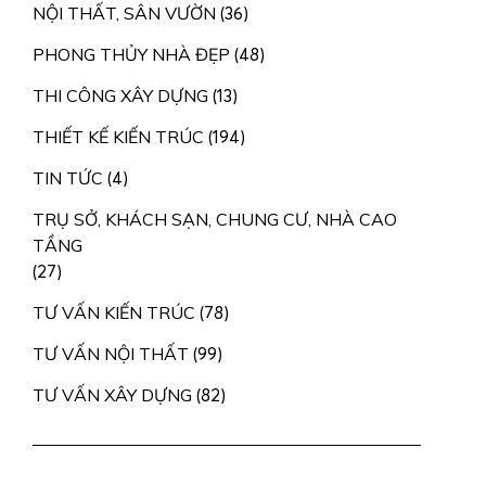
NỘI THẤT, SÂN VƯỜN
(36)
PHONG THỦY NHÀ ĐẸP
(48)
THI CÔNG XÂY DỰNG
(13)
THIẾT KẾ KIẾN TRÚC
(194)
TIN TỨC
(4)
TRỤ SỞ, KHÁCH SẠN, CHUNG CƯ, NHÀ CAO
TẦNG
(27)
TƯ VẤN KIẾN TRÚC
(78)
TƯ VẤN NỘI THẤT
(99)
TƯ VẤN XÂY DỰNG
(82)