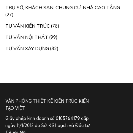
TRỤ SỞ, KHÁCH SẠN, CHUNG CƯ, NHÀ CAO TẦNG
(27)
TƯ VẤN KIẾN TRÚC
(78)
TƯ VẤN NỘI THẤT
(99)
TƯ VẤN XÂY DỰNG
(82)
VĂN PHÒNG THIẾT KẾ KIẾN TRÚC KIẾN
TẠO VIỆT
Giấy phép kinh doanh số 0105764179 cấp
ngày 11/1/2012 do Sở Kế hoạch và Đầu tư
TP Hà Nội.