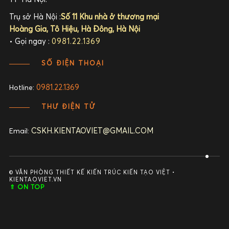
Trụ sở Hà Nội :
Số 11 Khu nhà ở thương mại
Hoàng Gia, Tô Hiệu, Hà Đông, Hà Nội
• Gọi ngay :
0981.22.1369
SỐ ĐIỆN THOẠI
0981.22.1369
Hotline:
THƯ ĐIỆN TỬ
CSKH.KIENTAOVIET@GMAIL.COM
Email:
© VĂN PHÒNG THIẾT KẾ KIẾN TRÚC KIẾN TẠO VIỆT •
KIENTAOVIET.VN
⇑ ON TOP