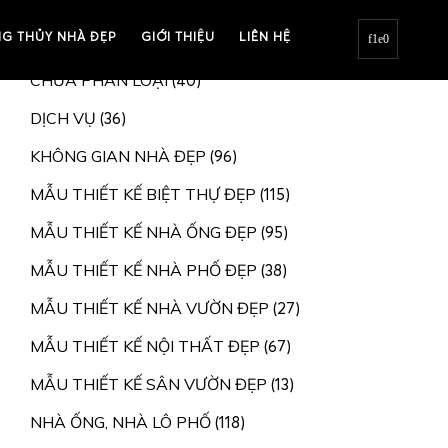
G THỦY NHÀ ĐẸP
BIỆT THỰ, NHÀ VƯỜN
GIỚI THIỆU
LIÊN HỆ
(207)
CHƯA PHÂN LOẠI
(40)
DỊCH VỤ
(36)
KHÔNG GIAN NHÀ ĐẸP
(96)
MẪU THIẾT KẾ BIỆT THỰ ĐẸP
(115)
MẪU THIẾT KẾ NHÀ ỐNG ĐẸP
(95)
MẪU THIẾT KẾ NHÀ PHỐ ĐẸP
(38)
MẪU THIẾT KẾ NHÀ VƯỜN ĐẸP
(27)
MẪU THIẾT KẾ NỘI THẤT ĐẸP
(67)
MẪU THIẾT KẾ SÂN VƯỜN ĐẸP
(13)
NHÀ ỐNG, NHÀ LÔ PHỐ
(118)