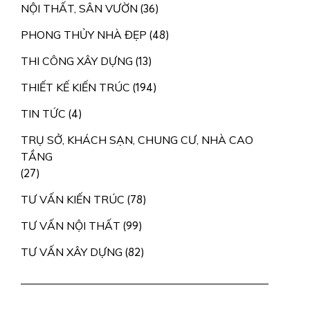
NỘI THẤT, SÂN VƯỜN
(36)
PHONG THỦY NHÀ ĐẸP
(48)
THI CÔNG XÂY DỰNG
(13)
THIẾT KẾ KIẾN TRÚC
(194)
TIN TỨC
(4)
THƯ ĐIỆN TỬ
TRỤ SỞ, KHÁCH SẠN, CHUNG CƯ, NHÀ CAO
TẦNG
CSKH.KIENTAOVIET@GMAIL.COM
Email:
(27)
TƯ VẤN KIẾN TRÚC
(78)
TƯ VẤN NỘI THẤT
(99)
TƯ VẤN XÂY DỰNG
(82)