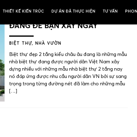
THIẾT KẾ KIẾN TRÚC
DỰ ÁN ĐÃ THỰC HIỆN
TƯ VẤN
PHON
BIỆT THỰ 2 TẦNG KIỂU CHÂU ÂU
ĐÁNG ĐỂ BẠN XÂY NGAY
BIỆT THỰ, NHÀ VƯỜN
Biệt thự đẹp 2 tầng kiểu châu âu đang là những mẫu
nhà biệt thự đang được người dân Việt Nam xây
dựng nhiều với những mẫu nhà biệt thự 2 tầng nay
nó đáp ứng được nhu cầu người dân VN bởi sự sang
trọng trong từng đường nét đã làm cho những mẫu
[…]